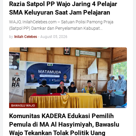
Razia Satpol PP Wajo Jaring 4 Pelajar
SMA Keluyuran Saat Jam Pelajaran
WAJO, InilahCelebes.com – Satuan Polisi Pamong Praja
(Satpol PP) Damkar dan Penyelamatan Kabupat…
by
Inilah Celebes
-
August 05, 2026
BAWASLU WAJO
Komunitas KADERA Edukasi Pemilih
Pemula di MA Al Hasyimiyah, Bawaslu
Wajo Tekankan Tolak Politik Uang