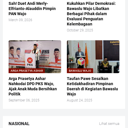
Sah! Duet Andi Merly-
Kukuhkan Pilar Demokrasi:
Elfrianto-Alauddin Pimpin
Bawaslu Wajo Libatkan
PAN Wajo
Berbagai Pihak dalam
Evaluasi Penguatan
March 09, 2026
Kelembagaan
October 29, 2025
ARGA PRASETYA ASHAR
BAWASLU WAJO
​Arga Prasetya Ashar
Taufan Pawe Sesalkan
Nahkodai DPD PKS Wajo,
Ketidakhadiran Pimpinan
Ajak Anak Muda Bersihkan
Daerah di Kegiatan Bawaslu
Politik
Wajo
September 06, 2025
August 24, 2025
NASIONAL
Lihat semua