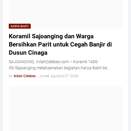
KARYA BAKTI
Koramil Sajoanging dan Warga
Bersihkan Parit untuk Cegah Banjir di
Dusun Cinaga
SAJOANGING, InilahCelebes.com – Koramil 1406-
09/Sajoanging melaksanakan kegiatan Karya Bakti be…
by
Inilah Celebes
-
Jumat, Agustus 07, 2026