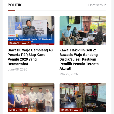
POLITIK
Lihat semua
BAWASLU WAJO
Bawaslu Wajo Gembleng 40
​Kawal Hak Pilih Gen Z:
Peserta P2P, Siap Kawal
Bawaslu Wajo Gandeng
Pemilu 2029 yang
Disdik Sulsel, Pastikan
Bermartabat
Pemilih Pemula Terdata
Akurat!
June 08, 2026
May 22, 2026
MERLY ISWITA
BAWASLU WAJO