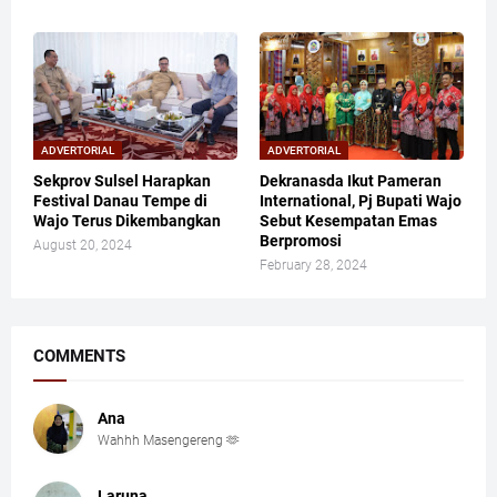
ADVERTORIAL
ADVERTORIAL
Sekprov Sulsel Harapkan
Dekranasda Ikut Pameran
Festival Danau Tempe di
International, Pj Bupati Wajo
Wajo Terus Dikembangkan
Sebut Kesempatan Emas
Berpromosi
August 20, 2024
February 28, 2024
COMMENTS
Ana
Wahhh Masengereng 🫶
Laruna