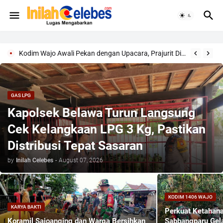
Kodim Wajo Awali Pekan dengan Upacara, Prajurit Diingatkan Jaga Profesionalisme
GAS LPG
Kapolsek Belawa Turun Langsung
Cek Kelangkaan LPG 3 Kg, Pastikan
Distribusi Tepat Sasaran
by
Inilah Celebes
-
August 07, 2026
KODIM 1406 WAJO
KARYA BAKTI
Perkuat Ketahana
Koramil Sajoanging dan Warga Bersihkan
Sabbangparu Gel