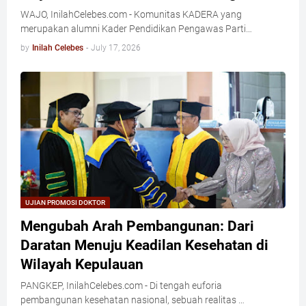
WAJO, InilahCelebes.com - Komunitas KADERA yang
merupakan alumni Kader Pendidikan Pengawas Parti…
by
Inilah Celebes
-
July 17, 2026
UJIAN PROMOSI DOKTOR
Mengubah Arah Pembangunan: Dari
Daratan Menuju Keadilan Kesehatan di
Wilayah Kepulauan
​PANGKEP, InilahCelebes.com - Di tengah euforia
pembangunan kesehatan nasional, sebuah realitas …