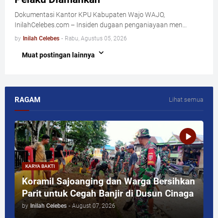
Dokumentasi Kantor KPU Kabupaten Wajo WAJO,
InilahCelebes.com – Insiden dugaan penganiayaan men…
by
Inilah Celebes
-
Rabu, Agustus 05, 2026
Muat postingan lainnya
RAGAM
Lihat semua
KARYA BAKTI
Koramil Sajoanging dan Warga Bersihkan
Parit untuk Cegah Banjir di Dusun Cinaga
by
Inilah Celebes
-
August 07, 2026