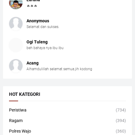
🔥🔥🔥
Anonymous
Selamat dan sukses.
Ogi Tuleng
beh bahaya nya ibu ibu
Acang
Alhamdulillah selamat semua jih kodong
HOT KATEGORI
Peristiwa
(734)
Ragam
(394)
Polres Wajo
(360)