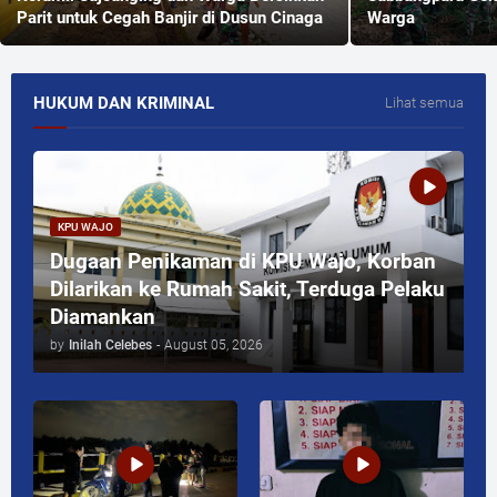
Parit untuk Cegah Banjir di Dusun Cinaga
Warga
HUKUM DAN KRIMINAL
Lihat semua
KPU WAJO
Dugaan Penikaman di KPU Wajo, Korban
Dilarikan ke Rumah Sakit, Terduga Pelaku
Diamankan
by
Inilah Celebes
-
August 05, 2026