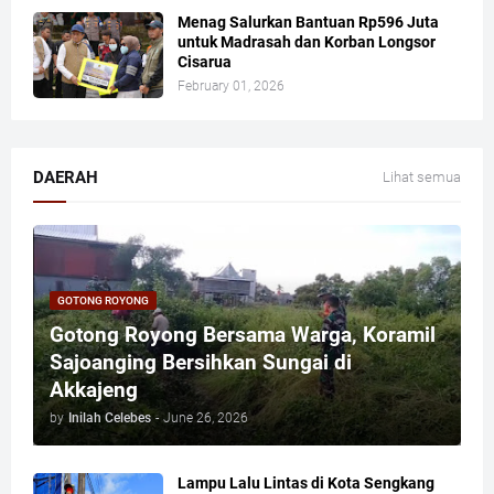
Menag Salurkan Bantuan Rp596 Juta
untuk Madrasah dan Korban Longsor
Cisarua
February 01, 2026
DAERAH
Lihat semua
GOTONG ROYONG
Gotong Royong Bersama Warga, Koramil
Sajoanging Bersihkan Sungai di
Akkajeng
by
Inilah Celebes
-
June 26, 2026
Lampu Lalu Lintas di Kota Sengkang