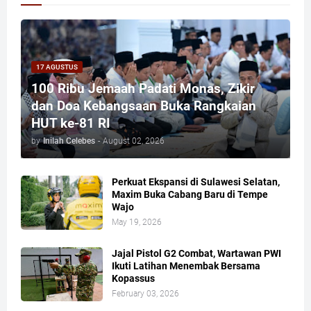
17 AGUSTUS
100 Ribu Jemaah Padati Monas, Zikir
dan Doa Kebangsaan Buka Rangkaian
HUT ke-81 RI
by
Inilah Celebes
-
August 02, 2026
Perkuat Ekspansi di Sulawesi Selatan,
Maxim Buka Cabang Baru di Tempe
Wajo
May 19, 2026
Jajal Pistol G2 Combat, Wartawan PWI
Ikuti Latihan Menembak Bersama
Kopassus
February 03, 2026