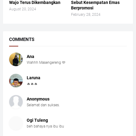
Wajo Terus Dikembangkan
Sebut Kesempatan Emas
Berpromosi
August 20, 2024
February 28, 2024
COMMENTS
Ana
Wahhh Masengereng 🫶
Laruna
🔥🔥🔥
Anonymous
Selamat dan sukses.
Ogi Tuleng
beh bahaya nya ibu ibu