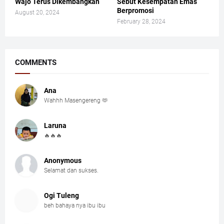
Wajo Terus Dikembangkan
Sebut Kesempatan Emas
Berpromosi
August 20, 2024
February 28, 2024
COMMENTS
Ana
Wahhh Masengereng 🫶
Laruna
🔥🔥🔥
Anonymous
Selamat dan sukses.
Ogi Tuleng
beh bahaya nya ibu ibu