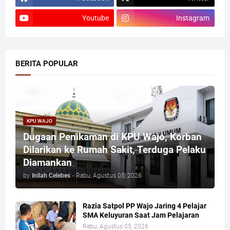
Youtube
Instagram
BERITA POPULAR
KPU WAJO
Dugaan Penikaman di KPU Wajo, Korban
Dilarikan ke Rumah Sakit, Terduga Pelaku
Diamankan
by
Inilah Celebes
-
Rabu, Agustus 05, 2026
Razia Satpol PP Wajo Jaring 4 Pelajar
SMA Keluyuran Saat Jam Pelajaran
Rabu, Agustus 05, 2026