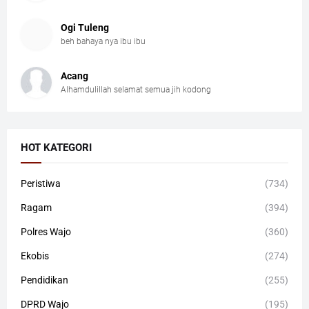
Ogi Tuleng
beh bahaya nya ibu ibu
Acang
Alhamdulillah selamat semua jih kodong
HOT KATEGORI
Peristiwa
(734)
Ragam
(394)
Polres Wajo
(360)
Ekobis
(274)
Pendidikan
(255)
DPRD Wajo
(195)