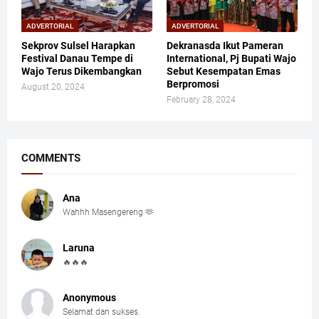
ADVERTORIAL
ADVERTORIAL
Sekprov Sulsel Harapkan
Dekranasda Ikut Pameran
Festival Danau Tempe di
International, Pj Bupati Wajo
Wajo Terus Dikembangkan
Sebut Kesempatan Emas
Berpromosi
August 20, 2024
February 28, 2024
COMMENTS
Ana
Wahhh Masengereng 🫶
Laruna
🔥🔥🔥
Anonymous
Selamat dan sukses.