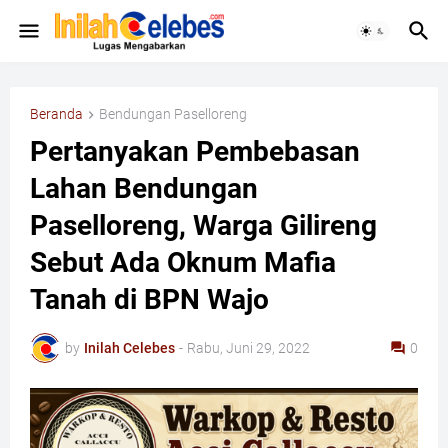
Beranda
Bendungan Paselloreng
Pertanyakan Pembebasan
Lahan Bendungan
Paselloreng, Warga Gilireng
Sebut Ada Oknum Mafia
Tanah di BPN Wajo
by
Inilah Celebes
-
Rabu, Juni 29, 2022
0