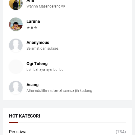
Ana
Wahhh Masengereng 🫶
Laruna
🔥🔥🔥
Anonymous
Selamat dan sukses.
Ogi Tuleng
beh bahaya nya ibu ibu
Acang
Alhamdulillah selamat semua jih kodong
HOT KATEGORI
Peristiwa
(734)