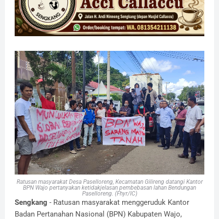
Ratusan masyarakat Desa Paselloreng, Kecamatan Gilireng datangi Kantor
BPN Wajo pertanyakan ketidakjelasan pembebasan lahan Bendungan
Paselloreng. (Fhyr/IC)
Sengkang
- Ratusan masyarakat menggeruduk Kantor
Badan Pertanahan Nasional (BPN) Kabupaten Wajo,