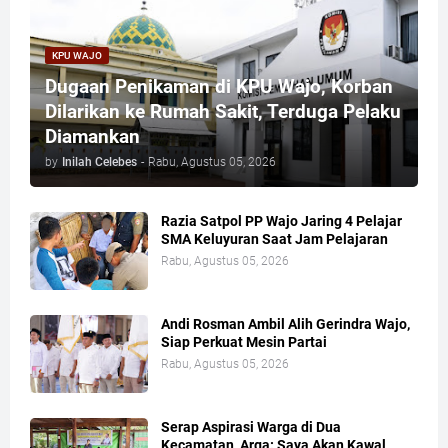
KPU WAJO
Dugaan Penikaman di KPU Wajo, Korban
Dilarikan ke Rumah Sakit, Terduga Pelaku
Diamankan
by
Inilah Celebes
-
Rabu, Agustus 05, 2026
Razia Satpol PP Wajo Jaring 4 Pelajar
SMA Keluyuran Saat Jam Pelajaran
Rabu, Agustus 05, 2026
Andi Rosman Ambil Alih Gerindra Wajo,
Siap Perkuat Mesin Partai
Rabu, Agustus 05, 2026
Serap Aspirasi Warga di Dua
Kecamatan, Arga: Saya Akan Kawal