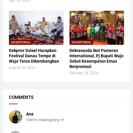
May 04, 2025
ADVERTORIAL
ADVERTORIAL
Sekprov Sulsel Harapkan
Dekranasda Ikut Pameran
Festival Danau Tempe di
International, Pj Bupati Wajo
Wajo Terus Dikembangkan
Sebut Kesempatan Emas
Berpromosi
August 20, 2024
February 28, 2024
COMMENTS
Ana
Wahhh Masengereng 🫶