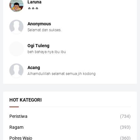
Laruna
🔥🔥🔥
Anonymous
Selamat dan sukses.
Ogi Tuleng
beh bahaya nya ibu ibu
Acang
Alhamdulillah selamat semua jih kodong
HOT KATEGORI
Peristiwa
(734)
Ragam
(393)
Polres Wajo
(360)