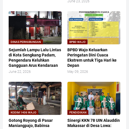
June 23, 2026
DINAS PERHUBUNGAN
BPBD WAJO
Sejumlah Lampu Lalu Lintas
BPBD Wajo Keluarkan
di Kota Sengkang Padam,
Peringatan Dini Cuaca
Pengendara Keluhkan
Ekstrem untuk Tiga Hari ke
Gangguan Arus Kendaraan
Depan
June 22, 2026
May 09, 2026
KODIM 1406 WAJO
PENDIDIKAN
Gotong Royong di Pasar
Sinergi KKN 78 UIN Alauddin
Maniangpajo, Babinsa
Makassar di Desa Lowa: