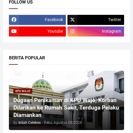
FOLLOW US
Facebook
Twitter
Youtube
Instagram
BERITA POPULAR
KPU WAJO
Dugaan Penikaman di KPU Wajo, Korban
Dilarikan ke Rumah Sakit, Terduga Pelaku
Diamankan
by
Inilah Celebes
-
Rabu, Agustus 05, 2026