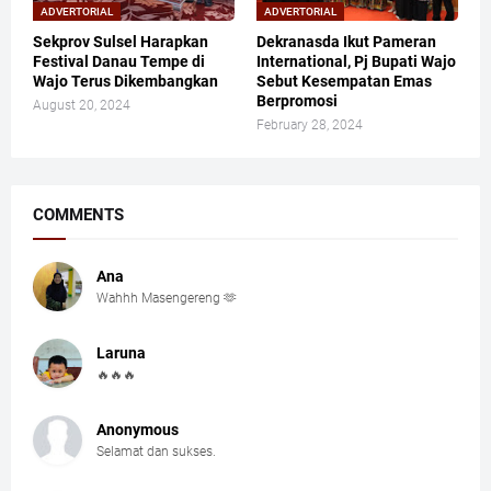
ADVERTORIAL
ADVERTORIAL
Sekprov Sulsel Harapkan
Dekranasda Ikut Pameran
Festival Danau Tempe di
International, Pj Bupati Wajo
Wajo Terus Dikembangkan
Sebut Kesempatan Emas
Berpromosi
August 20, 2024
February 28, 2024
COMMENTS
Ana
Wahhh Masengereng 🫶
Laruna
🔥🔥🔥
Anonymous
Selamat dan sukses.