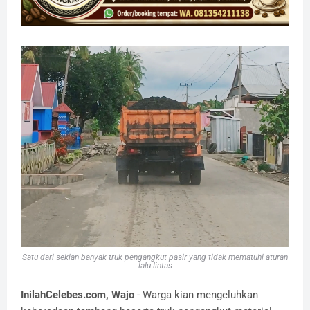
Satu dari sekian banyak truk pengangkut pasir yang tidak mematuhi aturan
lalu lintas
InilahCelebes.com, Wajo
- Warga kian mengeluhkan