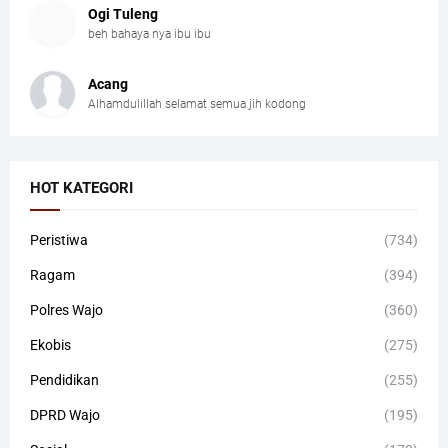
Ogi Tuleng
beh bahaya nya ibu ibu
Acang
Alhamdulillah selamat semua jih kodong
HOT KATEGORI
Peristiwa
(734)
Ragam
(394)
Polres Wajo
(360)
Ekobis
(275)
Pendidikan
(255)
DPRD Wajo
(195)