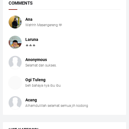
COMMENTS
Ana
Wahhh Masengereng 🫶
Laruna
🔥🔥🔥
Anonymous
Selamat dan sukses.
Ogi Tuleng
beh bahaya nya ibu ibu
Acang
Alhamdulillah selamat semua jih kodong