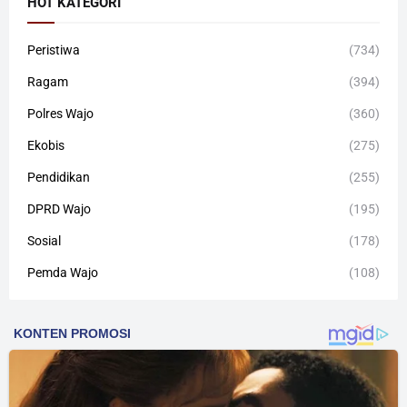
HOT KATEGORI
Peristiwa
(734)
Ragam
(394)
Polres Wajo
(360)
Ekobis
(275)
Pendidikan
(255)
DPRD Wajo
(195)
Sosial
(178)
Pemda Wajo
(108)