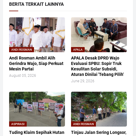
BERITA TERKAIT LAINNYA
ANDI ROSMAN
APALA
Andi Rosman Ambil Alih
APALA Desak DPRD Wajo
Gerindra Wajo, Siap Perkuat
Evaluasi SPBU: Sopir Truk
Mesin Partai
Kesulitan Solar Subsidi,
Aturan Dinilai 'Tebang Pilih'
August 05, 2026
June 29, 2026
ASPIRASI
ANDI ROSMAN
Tuding Klaim Sepihak Hutan
Tinjau Jalan Sering Longsor,