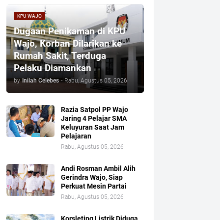
KPU WAJO
Dugaan Penikaman di KPU
Wajo, Korban Dilarikan ke
Rumah Sakit, Terduga
Pelaku Diamankan
by
Inilah Celebes
-
Rabu, Agustus 05, 2026
Razia Satpol PP Wajo
Jaring 4 Pelajar SMA
Keluyuran Saat Jam
Pelajaran
Rabu, Agustus 05, 2026
Andi Rosman Ambil Alih
Gerindra Wajo, Siap
Perkuat Mesin Partai
Rabu, Agustus 05, 2026
Korsleting Listrik Diduga