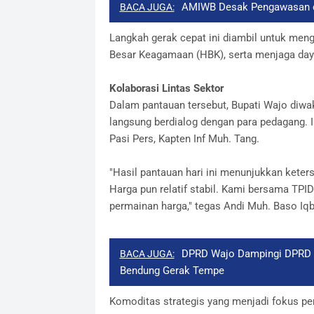
AMIWB Desak Pengawasan di
BACA JUGA:
​Langkah gerak cepat ini diambil untuk menga
Besar Keagamaan (HBK), serta menjaga daya
​Kolaborasi Lintas Sektor
​Dalam pantauan tersebut, Bupati Wajo diwak
langsung berdialog dengan para pedagang. 
Pasi Pers, Kapten Inf Muh. Tang.
​"Hasil pantauan hari ini menunjukkan kete
Harga pun relatif stabil. Kami bersama TP
permainan harga," tegas Andi Muh. Baso Iqba
DPRD Wajo Dampingi DPRD S
BACA JUGA:
Bendung Gerak Tempe
​Komoditas strategis yang menjadi fokus pe