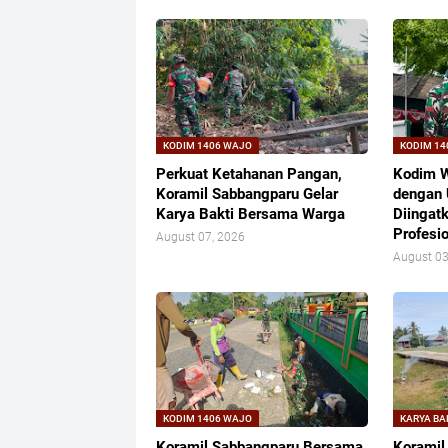
KODIM 1406 WAJO
KODIM 14
Perkuat Ketahanan Pangan,
Kodim W
Koramil Sabbangparu Gelar
dengan 
Karya Bakti Bersama Warga
Diingat
Profesi
August 07, 2026
August 03
KODIM 1406 WAJO
KARYA BA
Koramil Sabbangparu Bersama
Koramil