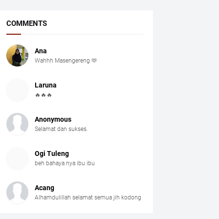
COMMENTS
Ana
Wahhh Masengereng 🫶
Laruna
🔥🔥🔥
Anonymous
Selamat dan sukses.
Ogi Tuleng
beh bahaya nya ibu ibu
Acang
Alhamdulillah selamat semua jih kodong