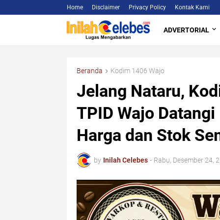
Home
Disclaimer
Privacy Policy
Kontak Kami
ADVERTORIAL
Beranda
Kodim 1406 Wajo
Jelang Nataru, Ko
TPID Wajo Datangi
Harga dan Stok S
by
Inilah Celebes
-
Rabu, Desember 24, 