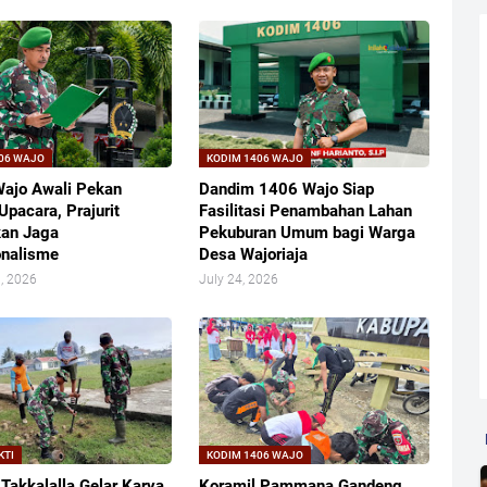
06 WAJO
KODIM 1406 WAJO
ajo Awali Pekan
Dandim 1406 Wajo Siap
Upacara, Prajurit
Fasilitasi Penambahan Lahan
kan Jaga
Pekuburan Umum bagi Warga
onalisme
Desa Wajoriaja
, 2026
July 24, 2026
KTI
KODIM 1406 WAJO
 Takkalalla Gelar Karya
Koramil Pammana Gandeng