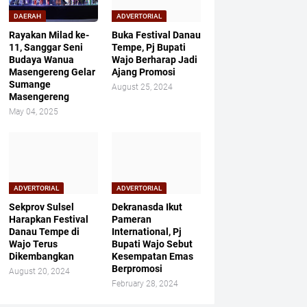
DAERAH
ADVERTORIAL
Rayakan Milad ke-
Buka Festival Danau
11, Sanggar Seni
Tempe, Pj Bupati
Budaya Wanua
Wajo Berharap Jadi
Masengereng Gelar
Ajang Promosi
Sumange
August 25, 2024
Masengereng
May 04, 2025
ADVERTORIAL
ADVERTORIAL
Sekprov Sulsel
Dekranasda Ikut
Harapkan Festival
Pameran
Danau Tempe di
International, Pj
Wajo Terus
Bupati Wajo Sebut
Dikembangkan
Kesempatan Emas
Berpromosi
August 20, 2024
February 28, 2024