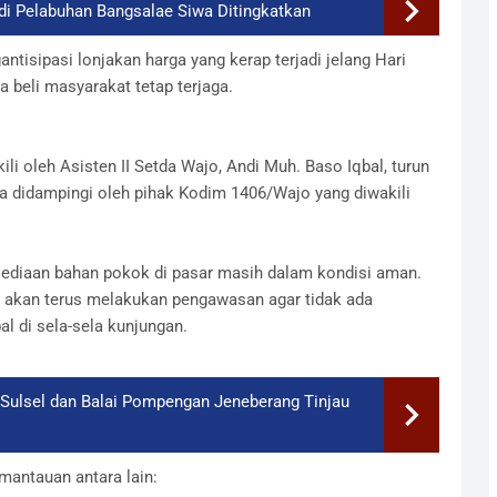
 Pelabuhan Bangsalae Siwa Ditingkatkan
ntisipasi lonjakan harga yang kerap terjadi jelang Hari
 beli masyarakat tetap terjaga.
ili oleh Asisten II Setda Wajo, Andi Muh. Baso Iqbal, turun
Ia didampingi oleh pihak Kodim 1406/Wajo yang diwakili
rsediaan bahan pokok di pasar masih dalam kondisi aman.
ID akan terus melakukan pengawasan agar tidak ada
l di sela-sela kunjungan.
ulsel dan Balai Pompengan Jeneberang Tinjau
mantauan antara lain: