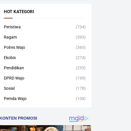
HOT KATEGORI
Peristiwa
(734)
Ragam
(393)
Polres Wajo
(360)
Ekobis
(274)
Pendidikan
(255)
DPRD Wajo
(195)
Sosial
(178)
Pemda Wajo
(108)