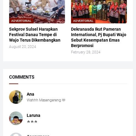
ADVERTORIAL
ADVERTORIAL
Sekprov Sulsel Harapkan
Dekranasda Ikut Pameran
Festival Danau Tempe di
International, Pj Bupati Wajo
Wajo Terus Dikembangkan
Sebut Kesempatan Emas
Berpromosi
August 20, 2024
February 28, 2024
COMMENTS
Ana
Wahhh Masengereng 🫶
Laruna
🔥🔥🔥