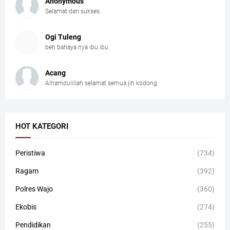
Anonymous
Selamat dan sukses.
Ogi Tuleng
beh bahaya nya ibu ibu
Acang
Alhamdulillah selamat semua jih kodong
HOT KATEGORI
Peristiwa
(734)
Ragam
(392)
Polres Wajo
(360)
Ekobis
(274)
Pendidikan
(255)