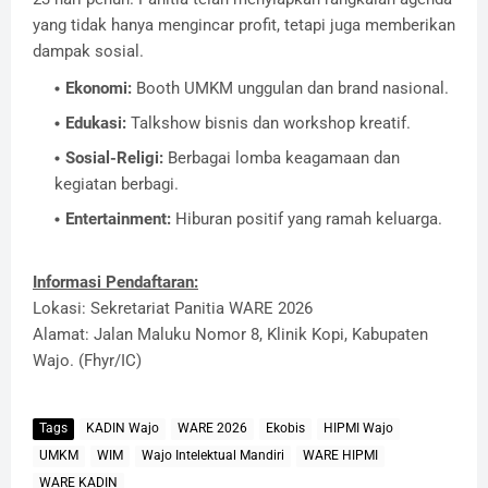
yang tidak hanya mengincar profit, tetapi juga memberikan
dampak sosial.
​Ekonomi:
Booth UMKM unggulan dan brand nasional.
​Edukasi:
Talkshow bisnis dan workshop kreatif.
​Sosial-Religi:
Berbagai lomba keagamaan dan
kegiatan berbagi.
​Entertainment:
Hiburan positif yang ramah keluarga.
Informasi Pendaftaran:
​Lokasi: Sekretariat Panitia WARE 2026
​Alamat: Jalan Maluku Nomor 8, Klinik Kopi, Kabupaten
Wajo. (Fhyr/IC)
Tags
KADIN Wajo
WARE 2026
Ekobis
HIPMI Wajo
UMKM
WIM
Wajo Intelektual Mandiri
WARE HIPMI
WARE KADIN