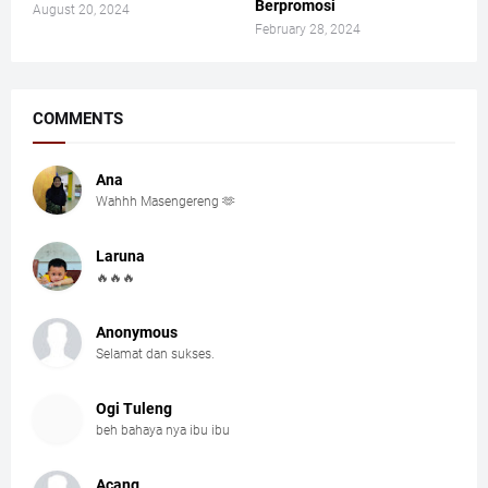
Berpromosi
August 20, 2024
February 28, 2024
COMMENTS
Ana
Wahhh Masengereng 🫶
Laruna
🔥🔥🔥
Anonymous
Selamat dan sukses.
Ogi Tuleng
beh bahaya nya ibu ibu
Acang