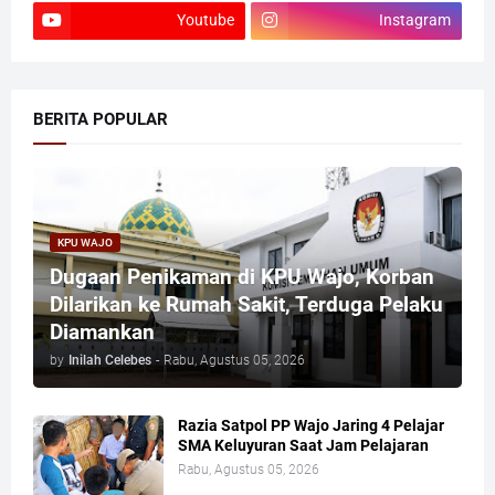
Youtube
Instagram
BERITA POPULAR
KPU WAJO
Dugaan Penikaman di KPU Wajo, Korban
Dilarikan ke Rumah Sakit, Terduga Pelaku
Diamankan
by
Inilah Celebes
-
Rabu, Agustus 05, 2026
Razia Satpol PP Wajo Jaring 4 Pelajar
SMA Keluyuran Saat Jam Pelajaran
Rabu, Agustus 05, 2026