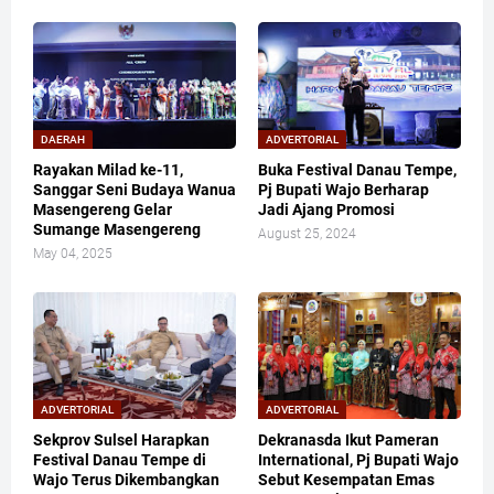
DAERAH
ADVERTORIAL
Rayakan Milad ke-11,
Buka Festival Danau Tempe,
Sanggar Seni Budaya Wanua
Pj Bupati Wajo Berharap
Masengereng Gelar
Jadi Ajang Promosi
Sumange Masengereng
August 25, 2024
May 04, 2025
ADVERTORIAL
ADVERTORIAL
Sekprov Sulsel Harapkan
Dekranasda Ikut Pameran
Festival Danau Tempe di
International, Pj Bupati Wajo
Wajo Terus Dikembangkan
Sebut Kesempatan Emas