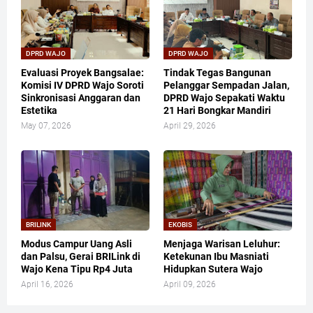
DPRD WAJO
DPRD WAJO
Evaluasi Proyek Bangsalae:
Tindak Tegas Bangunan
Komisi IV DPRD Wajo Soroti
Pelanggar Sempadan Jalan,
Sinkronisasi Anggaran dan
DPRD Wajo Sepakati Waktu
Estetika
21 Hari Bongkar Mandiri
May 07, 2026
April 29, 2026
BRILINK
EKOBIS
Modus Campur Uang Asli
Menjaga Warisan Leluhur:
dan Palsu, Gerai BRILink di
Ketekunan Ibu Masniati
Wajo Kena Tipu Rp4 Juta
Hidupkan Sutera Wajo
April 16, 2026
April 09, 2026