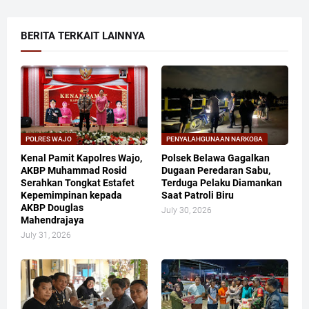
BERITA TERKAIT LAINNYA
POLRES WAJO
PENYALAHGUNAAN NARKOBA
Kenal Pamit Kapolres Wajo,
Polsek Belawa Gagalkan
AKBP Muhammad Rosid
Dugaan Peredaran Sabu,
Serahkan Tongkat Estafet
Terduga Pelaku Diamankan
Kepemimpinan kepada
Saat Patroli Biru
AKBP Douglas
July 30, 2026
Mahendrajaya
July 31, 2026