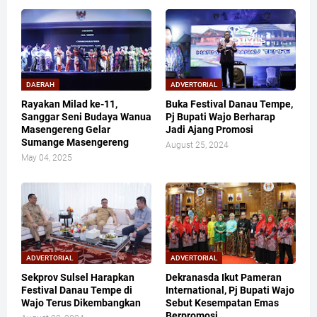
DAERAH
ADVERTORIAL
Rayakan Milad ke-11,
Buka Festival Danau Tempe,
Sanggar Seni Budaya Wanua
Pj Bupati Wajo Berharap
Masengereng Gelar
Jadi Ajang Promosi
Sumange Masengereng
August 25, 2024
May 04, 2025
ADVERTORIAL
ADVERTORIAL
Sekprov Sulsel Harapkan
Dekranasda Ikut Pameran
Festival Danau Tempe di
International, Pj Bupati Wajo
Wajo Terus Dikembangkan
Sebut Kesempatan Emas
Berpromosi