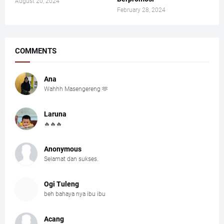
August 20, 2024
February 28, 2024
COMMENTS
Ana
Wahhh Masengereng 🫶
Laruna
🔥🔥🔥
Anonymous
Selamat dan sukses.
Ogi Tuleng
beh bahaya nya ibu ibu
Acang