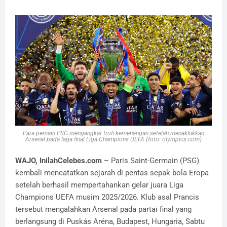
Para pemain PSG mengangkat trofi kemenangan setelah menaklukkan
Arsenal pada laga final Liga Champions UEFA (foto: olympics.com)
WAJO, InilahCelebes.com
– Paris Saint-Germain (PSG)
kembali mencatatkan sejarah di pentas sepak bola Eropa
setelah berhasil mempertahankan gelar juara Liga
Champions UEFA musim 2025/2026. Klub asal Prancis
tersebut mengalahkan Arsenal pada partai final yang
berlangsung di Puskás Aréna, Budapest, Hungaria, Sabtu