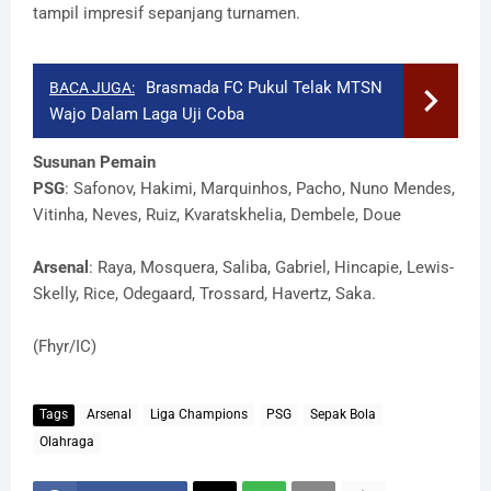
tampil impresif sepanjang turnamen.
Brasmada FC Pukul Telak MTSN
BACA JUGA:
Wajo Dalam Laga Uji Coba
Susunan Pemain
PSG
: Safonov, Hakimi, Marquinhos, Pacho, Nuno Mendes,
Vitinha, Neves, Ruiz, Kvaratskhelia, Dembele, Doue
Arsenal
: Raya, Mosquera, Saliba, Gabriel, Hincapie, Lewis-
Skelly, Rice, Odegaard, Trossard, Havertz, Saka.
(Fhyr/IC)
Tags
Arsenal
Liga Champions
PSG
Sepak Bola
Olahraga