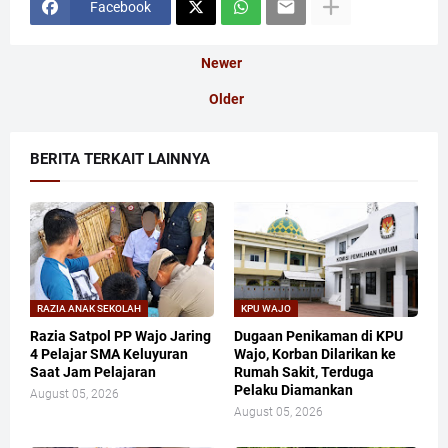
Facebook
Newer
Older
BERITA TERKAIT LAINNYA
RAZIA ANAK SEKOLAH
KPU WAJO
Razia Satpol PP Wajo Jaring
Dugaan Penikaman di KPU
4 Pelajar SMA Keluyuran
Wajo, Korban Dilarikan ke
Saat Jam Pelajaran
Rumah Sakit, Terduga
Pelaku Diamankan
August 05, 2026
August 05, 2026