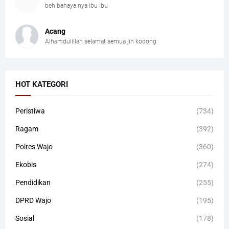
beh bahaya nya ibu ibu
Acang
Alhamdulillah selamat semua jih kodong
HOT KATEGORI
Peristiwa
(734)
Ragam
(392)
Polres Wajo
(360)
Ekobis
(274)
Pendidikan
(255)
DPRD Wajo
(195)
Sosial
(178)