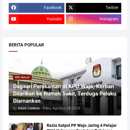
Facebook
Twitter
Youtube
Instagram
BERITA POPULAR
KPU WAJO
Dugaan Penikaman di KPU Wajo, Korban
Dilarikan ke Rumah Sakit, Terduga Pelaku
Diamankan
by
Inilah Celebes
-
Rabu, Agustus 05, 2026
Razia Satpol PP Wajo Jaring 4 Pelajar