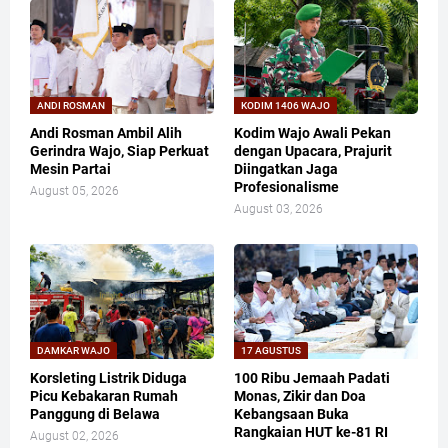
ANDI ROSMAN
KODIM 1406 WAJO
Andi Rosman Ambil Alih
Kodim Wajo Awali Pekan
Gerindra Wajo, Siap Perkuat
dengan Upacara, Prajurit
Mesin Partai
Diingatkan Jaga
Profesionalisme
August 05, 2026
August 03, 2026
DAMKAR WAJO
17 AGUSTUS
Korsleting Listrik Diduga
100 Ribu Jemaah Padati
Picu Kebakaran Rumah
Monas, Zikir dan Doa
Panggung di Belawa
Kebangsaan Buka
Rangkaian HUT ke-81 RI
August 02, 2026