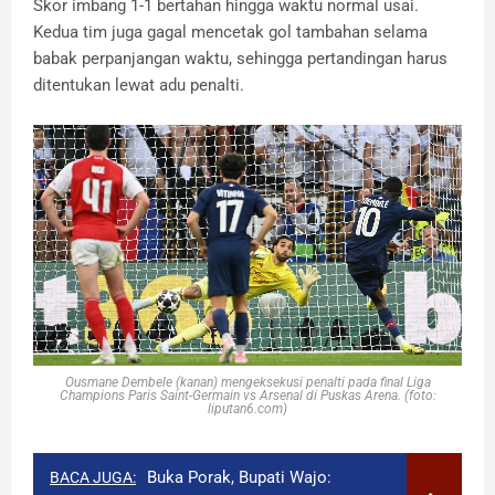
Skor imbang 1-1 bertahan hingga waktu normal usai.
Kedua tim juga gagal mencetak gol tambahan selama
babak perpanjangan waktu, sehingga pertandingan harus
ditentukan lewat adu penalti.
Ousmane Dembele (kanan) mengeksekusi penalti pada final Liga
Champions Paris Saint-Germain vs Arsenal di Puskas Arena. (foto:
liputan6.com)
Buka Porak, Bupati Wajo:
BACA JUGA: