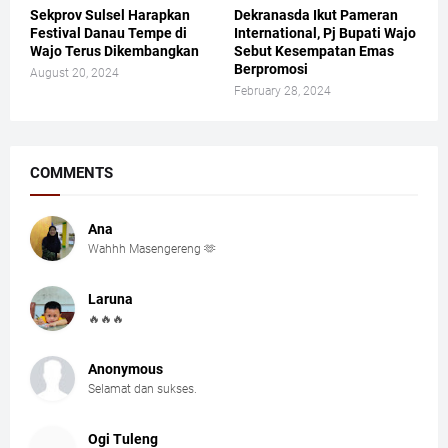
Sekprov Sulsel Harapkan
Dekranasda Ikut Pameran
Festival Danau Tempe di
International, Pj Bupati Wajo
Wajo Terus Dikembangkan
Sebut Kesempatan Emas
Berpromosi
August 20, 2024
February 28, 2024
COMMENTS
Ana
Wahhh Masengereng 🫶
Laruna
🔥🔥🔥
Anonymous
Selamat dan sukses.
Ogi Tuleng