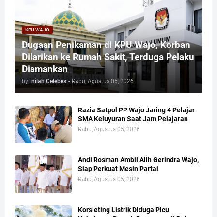
KPU WAJO
Dugaan Penikaman di KPU Wajo, Korban
Dilarikan ke Rumah Sakit, Terduga Pelaku
Diamankan
by
Inilah Celebes
-
Rabu, Agustus 05, 2026
Razia Satpol PP Wajo Jaring 4 Pelajar
SMA Keluyuran Saat Jam Pelajaran
Rabu, Agustus 05, 2026
Andi Rosman Ambil Alih Gerindra Wajo,
Siap Perkuat Mesin Partai
Rabu, Agustus 05, 2026
Korsleting Listrik Diduga Picu