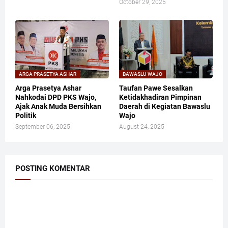
October 29, 2025
ARGA PRASETYA ASHAR
BAWASLU WAJO
​Arga Prasetya Ashar
Taufan Pawe Sesalkan
Nahkodai DPD PKS Wajo,
Ketidakhadiran Pimpinan
Ajak Anak Muda Bersihkan
Daerah di Kegiatan Bawaslu
Politik
Wajo
September 06, 2025
August 24, 2025
POSTING KOMENTAR