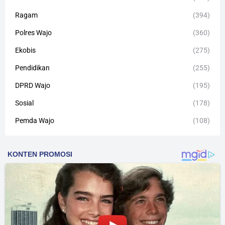
Ragam
(394)
Polres Wajo
(360)
Ekobis
(275)
Pendidikan
(255)
DPRD Wajo
(195)
Sosial
(178)
Pemda Wajo
(108)