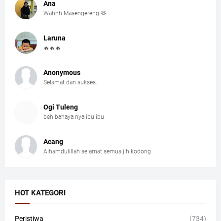
Ana
Wahhh Masengereng 🫶
Laruna
🔥🔥🔥
Anonymous
Selamat dan sukses.
Ogi Tuleng
beh bahaya nya ibu ibu
Acang
Alhamdulillah selamat semua jih kodong
HOT KATEGORI
Peristiwa
(734)