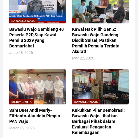
BAWASLU WAJO
Bawaslu Wajo Gembleng 40
​Kawal Hak Pilih Gen Z:
Peserta P2P, Siap Kawal
Bawaslu Wajo Gandeng
Pemilu 2029 yang
Disdik Sulsel, Pastikan
Bermartabat
Pemilih Pemula Terdata
Akurat!
June 08, 2026
May 22, 2026
MERLY ISWITA
BAWASLU WAJO
Sah! Duet Andi Merly-
Kukuhkan Pilar Demokrasi:
Elfrianto-Alauddin Pimpin
Bawaslu Wajo Libatkan
PAN Wajo
Berbagai Pihak dalam
Evaluasi Penguatan
March 09, 2026
Kelembagaan