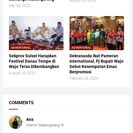
August 25, 2024
May 04, 2025
ADVERTORIAL
ADVERTORIAL
Sekprov Sulsel Harapkan
Dekranasda Ikut Pameran
Festival Danau Tempe di
International, Pj Bupati Wajo
Wajo Terus Dikembangkan
Sebut Kesempatan Emas
Berpromosi
August 20, 2024
February 28, 2024
COMMENTS
Ana
Wahhh Masengereng 🫶