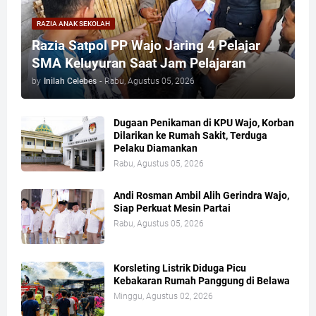
RAZIA ANAK SEKOLAH
Razia Satpol PP Wajo Jaring 4 Pelajar
SMA Keluyuran Saat Jam Pelajaran
by
Inilah Celebes
-
Rabu, Agustus 05, 2026
Dugaan Penikaman di KPU Wajo, Korban
Dilarikan ke Rumah Sakit, Terduga
Pelaku Diamankan
Rabu, Agustus 05, 2026
Andi Rosman Ambil Alih Gerindra Wajo,
Siap Perkuat Mesin Partai
Rabu, Agustus 05, 2026
Korsleting Listrik Diduga Picu
Kebakaran Rumah Panggung di Belawa
Minggu, Agustus 02, 2026