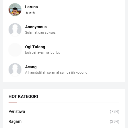
Laruna
🔥🔥🔥
Anonymous
Selamat dan sukses.
Ogi Tuleng
beh bahaya nya ibu ibu
Acang
Alhamdulillah selamat semua jih kodong
HOT KATEGORI
Peristiwa
(734)
Ragam
(394)