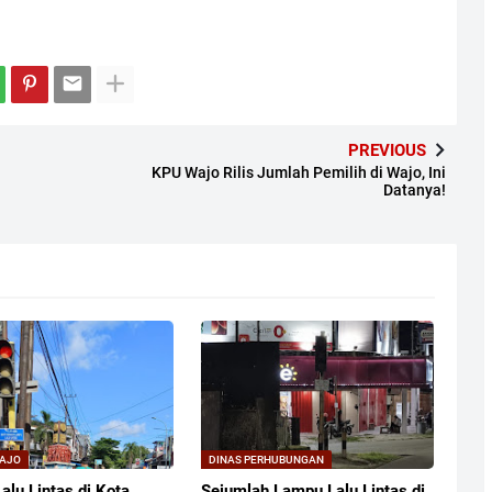
PREVIOUS
a
KPU Wajo Rilis Jumlah Pemilih di Wajo, Ini
Datanya!
WAJO
DINAS PERHUBUNGAN
alu Lintas di Kota
Sejumlah Lampu Lalu Lintas di