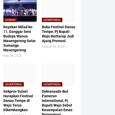
DAERAH
ADVERTORIAL
Rayakan Milad ke-
Buka Festival Danau
11, Sanggar Seni
Tempe, Pj Bupati
Budaya Wanua
Wajo Berharap Jadi
Masengereng Gelar
Ajang Promosi
Sumange
August 25, 2024
Masengereng
May 04, 2025
ADVERTORIAL
ADVERTORIAL
Sekprov Sulsel
Dekranasda Ikut
Harapkan Festival
Pameran
Danau Tempe di
International, Pj
Wajo Terus
Bupati Wajo Sebut
Dikembangkan
Kesempatan Emas
Berpromosi