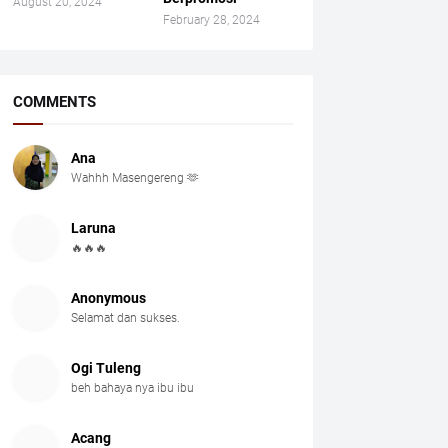
August 20, 2024
February 28, 2024
COMMENTS
Ana
Wahhh Masengereng 🫶
Laruna
🔥🔥🔥
Anonymous
Selamat dan sukses.
Ogi Tuleng
beh bahaya nya ibu ibu
Acang