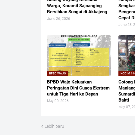
Warga, Koramil Sajoanging
Sengkan
Bersihkan Sungai di Akkajeng
Pengend
Cepat D
June 26, 2026
June 23, 
BPBD WAJO
KODIM 14
BPBD Wajo Keluarkan
Gotong 
Peringatan Dini Cuaca Ekstrem
Maniang
untuk Tiga Hari ke Depan
Sumardi
Bakti
May 09, 2026
May 07, 2
Lebih baru