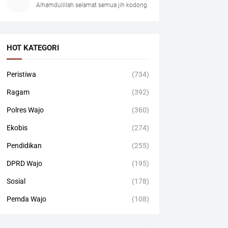
Alhamdulillah selamat semua jih kodong
HOT KATEGORI
Peristiwa
(734)
Ragam
(392)
Polres Wajo
(360)
Ekobis
(274)
Pendidikan
(255)
DPRD Wajo
(195)
Sosial
(178)
Pemda Wajo
(108)