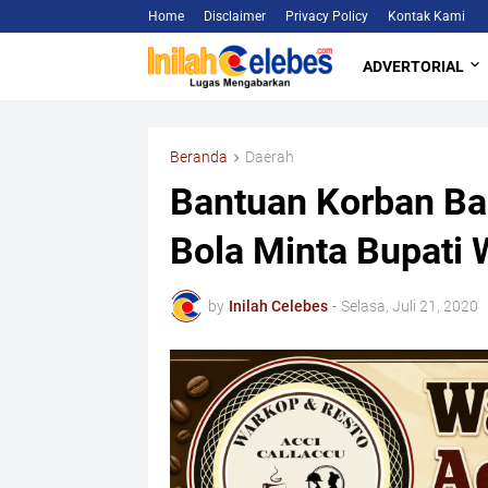
Home
Disclaimer
Privacy Policy
Kontak Kami
ADVERTORIAL
Beranda
Daerah
Bantuan Korban Ba
Bola Minta Bupati 
by
Inilah Celebes
-
Selasa, Juli 21, 2020