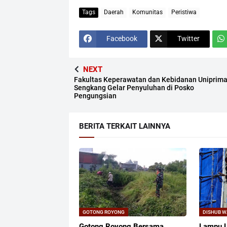
Tags
Daerah
Komunitas
Peristiwa
Facebook
Twitter
NEXT
Fakultas Keperawatan dan Kebidanan Uniprim
Sengkang Gelar Penyuluhan di Posko
Pengungsian
BERITA TERKAIT LAINNYA
GOTONG ROYONG
DISHUB 
Gotong Royong Bersama
Lampu L