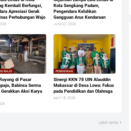
g Kembali Berfungsi,
Kota Sengkang Padam,
ara Apresiasi Gerak
Pengendara Keluhkan
inas Perhubungan Wajo
Gangguan Arus Kendaraan
2026
June 22, 2026
06 WAJO
PENDIDIKAN
Royong di Pasar
Sinergi KKN 78 UIN Alauddin
pajo, Babinsa Serma
Makassar di Desa Lowa: Fokus
 Gerakkan Aksi Karya
pada Pendidikan dan Olahraga
April 18, 2026
026
Lebih lama