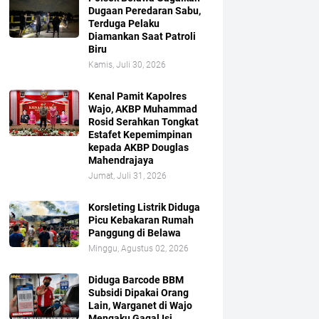
Dugaan Peredaran Sabu,
Terduga Pelaku
Diamankan Saat Patroli
Biru
Kamis, Juli 30, 2026
Kenal Pamit Kapolres
Wajo, AKBP Muhammad
Rosid Serahkan Tongkat
Estafet Kepemimpinan
kepada AKBP Douglas
Mahendrajaya
Jumat, Juli 31, 2026
Korsleting Listrik Diduga
Picu Kebakaran Rumah
Panggung di Belawa
Minggu, Agustus 02, 2026
Diduga Barcode BBM
Subsidi Dipakai Orang
Lain, Warganet di Wajo
Mengaku Gagal Isi