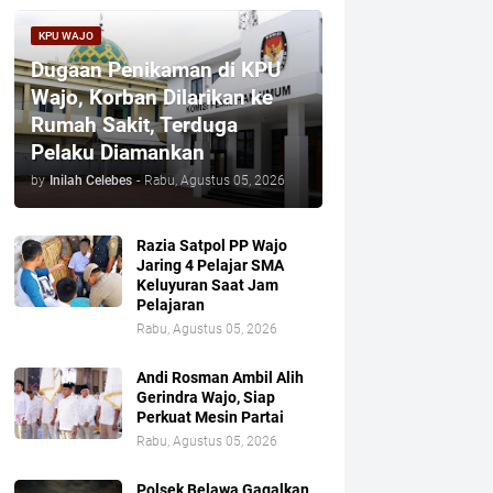
KPU WAJO
Dugaan Penikaman di KPU
Wajo, Korban Dilarikan ke
Rumah Sakit, Terduga
Pelaku Diamankan
by
Inilah Celebes
-
Rabu, Agustus 05, 2026
Razia Satpol PP Wajo
Jaring 4 Pelajar SMA
Keluyuran Saat Jam
Pelajaran
Rabu, Agustus 05, 2026
Andi Rosman Ambil Alih
Gerindra Wajo, Siap
Perkuat Mesin Partai
Rabu, Agustus 05, 2026
Polsek Belawa Gagalkan