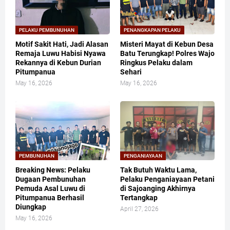
PELAKU PEMBUNUHAN
PENANGKAPAN PELAKU
Motif Sakit Hati, Jadi Alasan
Misteri Mayat di Kebun Desa
Remaja Luwu Habisi Nyawa
Batu Terungkap! Polres Wajo
Rekannya di Kebun Durian
Ringkus Pelaku dalam
Pitumpanua
Sehari
May 16, 2026
May 16, 2026
PEMBUNUHAN
PENGANIAYAAN
Breaking News: Pelaku
Tak Butuh Waktu Lama,
Dugaan Pembunuhan
Pelaku Penganiayaan Petani
Pemuda Asal Luwu di
di Sajoanging Akhirnya
Pitumpanua Berhasil
Tertangkap
Diungkap
April 27, 2026
May 16, 2026