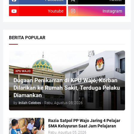
Youtube
Instagram
BERITA POPULAR
KPU WAJO
Dugaan Penikaman di KPU Wajo, Korban
Dilarikan ke Rumah Sakit, Terduga Pelaku
Diamankan
by
Inilah Celebes
-
Rabu, Agustus 05, 2026
Razia Satpol PP Wajo Jaring 4 Pelajar
SMA Keluyuran Saat Jam Pelajaran
Rabu, Agustus 05, 2026