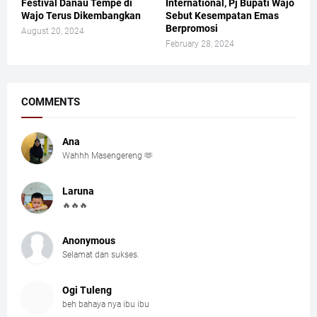
Festival Danau Tempe di
International, Pj Bupati Wajo
Wajo Terus Dikembangkan
Sebut Kesempatan Emas
Berpromosi
August 20, 2024
February 28, 2024
COMMENTS
Ana
Wahhh Masengereng 🫶
Laruna
🔥🔥🔥
Anonymous
Selamat dan sukses.
Ogi Tuleng
beh bahaya nya ibu ibu