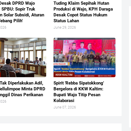
Desak DPRD Wajo
Tuding Klaim Sepihak Hutan
i SPBU: Sopir Truk
Produksi di Wajo, KPH Daraga
n Solar Subsidi, Aturan
Desak Copot Status Hukum
Tebang Pilih'
Status Lahan
2026
June 29, 2026
KKW KALTIM
Tak Diperlakukan Adil,
​Spirit 'Rebba Sipatokkong'
ellulimpoe Minta DPRD
Bergelora di KKW Kaltim:
nggil Dinas Perikanan
Bupati Wajo Titip Pesan
Kolaborasi
2026
June 07, 2026