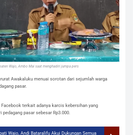
aten Wajo, Ambo Mai saat menghadiri jumpa pers
rurat Awakaluku menuai sorotan dari sejumlah warga
edagang pasar.
s) Facebook terkait adanya karcis kebersihan yang
 pedagang pasar sebesar Rp3.000.
upati Wajo, Andi Bataralifu Akui Dukungan Semua