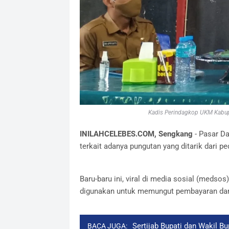
Kadis Perindagkop UKM Kabup
INILAHCELEBES.COM, Sengkang
- Pasar Da
terkait adanya pungutan yang ditarik dari p
Baru-baru ini, viral di media sosial (medso
digunakan untuk memungut pembayaran dari
Sertijab Bupati dan Wakil B
BACA JUGA: