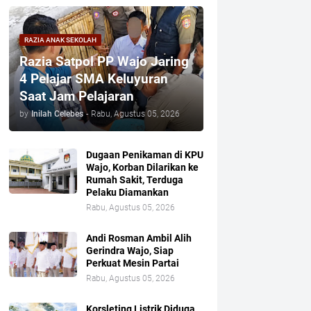
RAZIA ANAK SEKOLAH
Razia Satpol PP Wajo Jaring
4 Pelajar SMA Keluyuran
Saat Jam Pelajaran
by
Inilah Celebes
-
Rabu, Agustus 05, 2026
Dugaan Penikaman di KPU
Wajo, Korban Dilarikan ke
Rumah Sakit, Terduga
Pelaku Diamankan
Rabu, Agustus 05, 2026
Andi Rosman Ambil Alih
Gerindra Wajo, Siap
Perkuat Mesin Partai
Rabu, Agustus 05, 2026
Korsleting Listrik Diduga