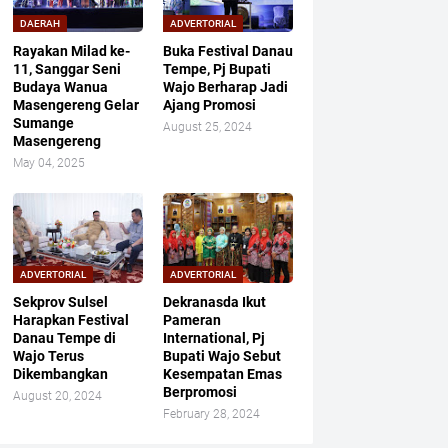
DAERAH
ADVERTORIAL
Rayakan Milad ke-
Buka Festival Danau
11, Sanggar Seni
Tempe, Pj Bupati
Budaya Wanua
Wajo Berharap Jadi
Masengereng Gelar
Ajang Promosi
Sumange
August 25, 2024
Masengereng
May 04, 2025
ADVERTORIAL
ADVERTORIAL
Sekprov Sulsel
Dekranasda Ikut
Harapkan Festival
Pameran
Danau Tempe di
International, Pj
Wajo Terus
Bupati Wajo Sebut
Dikembangkan
Kesempatan Emas
Berpromosi
August 20, 2024
February 28, 2024