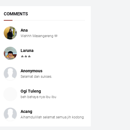
COMMENTS
Ana
Wahhh Masengereng 🫶
Laruna
🔥🔥🔥
Anonymous
Selamat dan sukses.
Ogi Tuleng
beh bahaya nya ibu ibu
Acang
Alhamdulillah selamat semua jih kodong