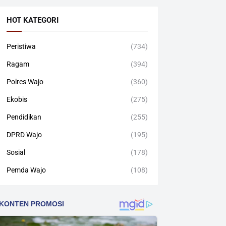
HOT KATEGORI
Peristiwa
(734)
Ragam
(394)
Polres Wajo
(360)
Ekobis
(275)
Pendidikan
(255)
DPRD Wajo
(195)
Sosial
(178)
Pemda Wajo
(108)