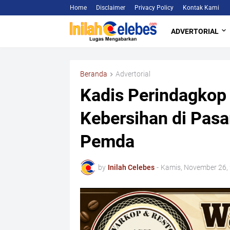
Home
Disclaimer
Privacy Policy
Kontak Kami
ADVERTORIAL
Beranda
Advertorial
Kadis Perindagkop 
Kebersihan di Pasa
Pemda
by
Inilah Celebes
-
Kamis, November 26,