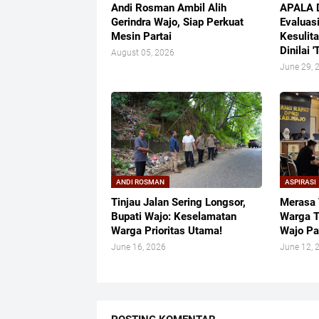
Andi Rosman Ambil Alih
APALA 
Gerindra Wajo, Siap Perkuat
Evaluas
Mesin Partai
Kesulita
Dinilai '
August 05, 2026
June 29, 
ANDI ROSMAN
ASPIRASI
Tinjau Jalan Sering Longsor,
Merasa 
Bupati Wajo: Keselamatan
Warga T
Warga Prioritas Utama!
Wajo Pa
June 16, 2026
June 12, 