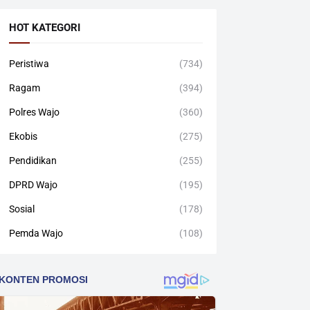
HOT KATEGORI
Peristiwa
(734)
Ragam
(394)
Polres Wajo
(360)
Ekobis
(275)
Pendidikan
(255)
DPRD Wajo
(195)
Sosial
(178)
Pemda Wajo
(108)