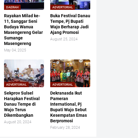
DAERAH
ADVERTORIAL
Rayakan Milad ke-
Buka Festival Danau
11, Sanggar Seni
Tempe, Pj Bupati
Budaya Wanua
Wajo Berharap Jadi
Masengereng Gelar
Ajang Promosi
Sumange
August 25, 2024
Masengereng
May 04, 2025
ADVERTORIAL
ADVERTORIAL
Sekprov Sulsel
Dekranasda Ikut
Harapkan Festival
Pameran
Danau Tempe di
International, Pj
Wajo Terus
Bupati Wajo Sebut
Dikembangkan
Kesempatan Emas
Berpromosi
August 20, 2024
February 28, 2024