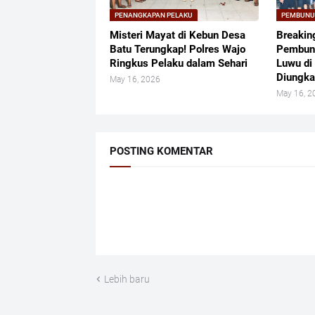
PENANGKAPAN PELAKU
PEMBUN
Misteri Mayat di Kebun Desa
Breakin
Batu Terungkap! Polres Wajo
Pembun
Ringkus Pelaku dalam Sehari
Luwu di
Diungk
May 16, 2026
May 16, 2
POSTING KOMENTAR
Lebih baru