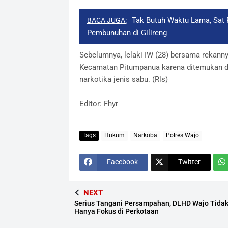
Tak Butuh Waktu Lama, Sat 
BACA JUGA:
Pembunuhan di Gilireng
Sebelumnya, lelaki IW (28) bersama rekanny
Kecamatan Pitumpanua karena ditemukan da
narkotika jenis sabu. (Rls)
Editor: Fhyr
Tags
Hukum
Narkoba
Polres Wajo
Facebook
Twitter
NEXT
Serius Tangani Persampahan, DLHD Wajo Tida
Hanya Fokus di Perkotaan