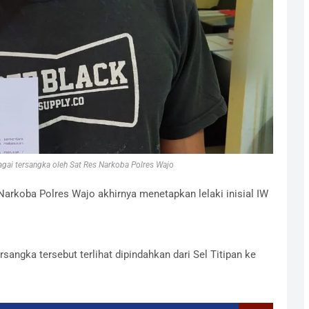
bagai tersangka oleh Sat Res Narkoba Polres Wajo
Narkoba Polres Wajo akhirnya menetapkan lelaki inisial IW
sangka tersebut terlihat dipindahkan dari Sel Titipan ke