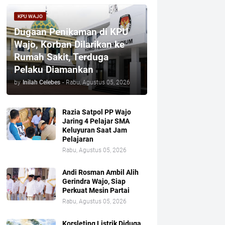
KPU WAJO
Dugaan Penikaman di KPU
Wajo, Korban Dilarikan ke
Rumah Sakit, Terduga
Pelaku Diamankan
by
Inilah Celebes
-
Rabu, Agustus 05, 2026
Razia Satpol PP Wajo
Jaring 4 Pelajar SMA
Keluyuran Saat Jam
Pelajaran
Rabu, Agustus 05, 2026
Andi Rosman Ambil Alih
Gerindra Wajo, Siap
Perkuat Mesin Partai
Rabu, Agustus 05, 2026
Korsleting Listrik Diduga