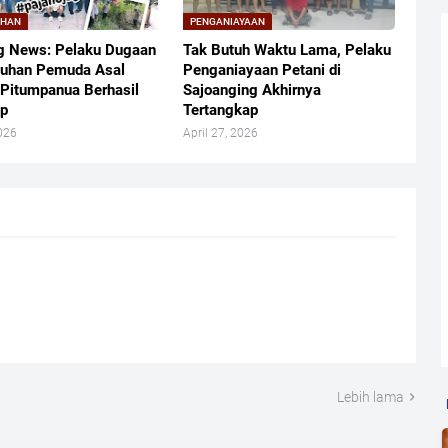
UHAN
PENGANIAYAAN
g News: Pelaku Dugaan
Tak Butuh Waktu Lama, Pelaku
uhan Pemuda Asal
Penganiayaan Petani di
 Pitumpanua Berhasil
Sajoanging Akhirnya
ap
Tertangkap
026
April 27, 2026
Lebih lama