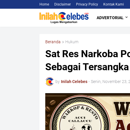
Home
Disclaimer
Privacy Policy
Kontak Kami
ADVERTORIAL
Beranda
Hukum
Sat Res Narkoba P
Sebagai Tersangka
by
Inilah Celebes
-
Senin, November 23, 