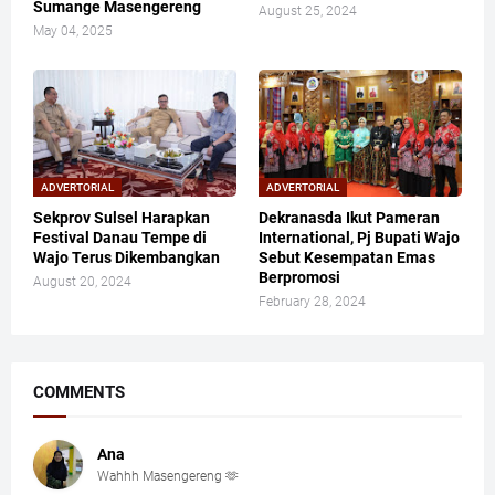
Sumange Masengereng
August 25, 2024
May 04, 2025
ADVERTORIAL
ADVERTORIAL
Sekprov Sulsel Harapkan
Dekranasda Ikut Pameran
Festival Danau Tempe di
International, Pj Bupati Wajo
Wajo Terus Dikembangkan
Sebut Kesempatan Emas
Berpromosi
August 20, 2024
February 28, 2024
COMMENTS
Ana
Wahhh Masengereng 🫶