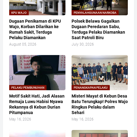
KPU WAJO
PENYALAHGUNAAN NARKOBA
Dugaan Penikaman di KPU
Polsek Belawa Gagalkan
Wajo, Korban Dilarikan ke
Dugaan Peredaran Sabu,
Rumah Sakit, Terduga
Terduga Pelaku Diamankan
Pelaku Diamankan
Saat Patroli Biru
August 05, 2026
July 30, 2026
PELAKU PEMBUNUHAN
PENANGKAPAN PELAKU
Motif Sakit Hati, Jadi Alasan
Misteri Mayat di Kebun Desa
Remaja Luwu Habisi Nyawa
Batu Terungkap! Polres Wajo
Rekannya di Kebun Durian
Ringkus Pelaku dalam
Pitumpanua
Sehari
May 16, 2026
May 16, 2026