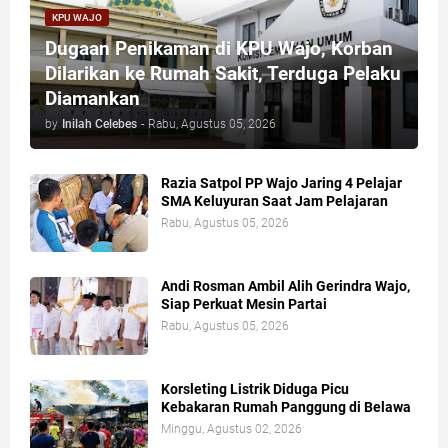
KPU WAJO
Dugaan Penikaman di KPU Wajo, Korban
Dilarikan ke Rumah Sakit, Terduga Pelaku
Diamankan
by
Inilah Celebes
-
Rabu, Agustus 05, 2026
Razia Satpol PP Wajo Jaring 4 Pelajar
SMA Keluyuran Saat Jam Pelajaran
Rabu, Agustus 05, 2026
Andi Rosman Ambil Alih Gerindra Wajo,
Siap Perkuat Mesin Partai
Rabu, Agustus 05, 2026
Korsleting Listrik Diduga Picu
Kebakaran Rumah Panggung di Belawa
Minggu, Agustus 02, 2026