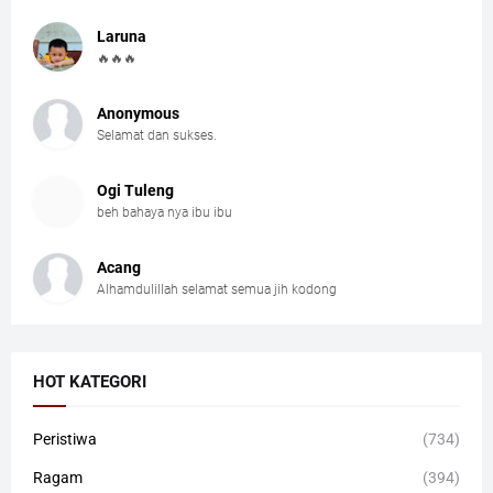
Laruna
🔥🔥🔥
Anonymous
Selamat dan sukses.
Ogi Tuleng
beh bahaya nya ibu ibu
Acang
Alhamdulillah selamat semua jih kodong
HOT KATEGORI
Peristiwa
(734)
Ragam
(394)