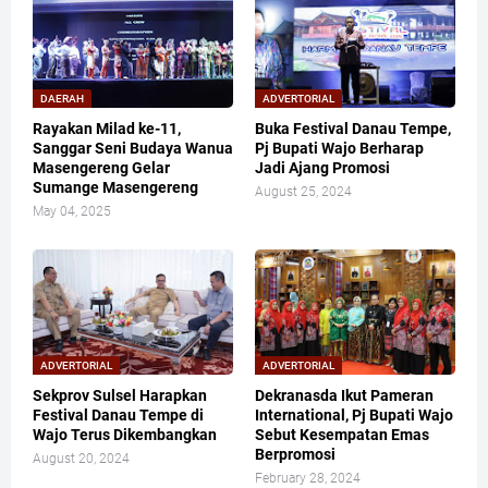
DAERAH
ADVERTORIAL
Rayakan Milad ke-11,
Buka Festival Danau Tempe,
Sanggar Seni Budaya Wanua
Pj Bupati Wajo Berharap
Masengereng Gelar
Jadi Ajang Promosi
Sumange Masengereng
August 25, 2024
May 04, 2025
ADVERTORIAL
ADVERTORIAL
Sekprov Sulsel Harapkan
Dekranasda Ikut Pameran
Festival Danau Tempe di
International, Pj Bupati Wajo
Wajo Terus Dikembangkan
Sebut Kesempatan Emas
Berpromosi
August 20, 2024
February 28, 2024