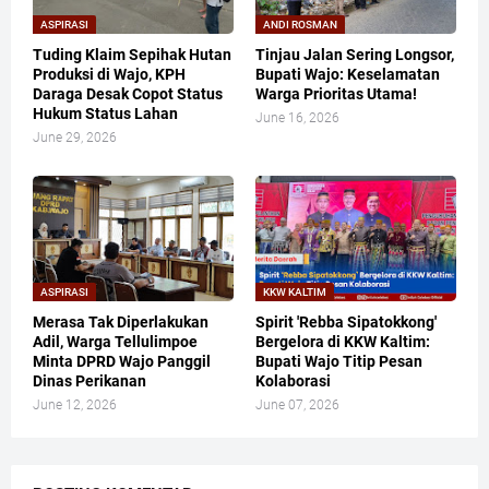
ASPIRASI
ANDI ROSMAN
Tuding Klaim Sepihak Hutan
Tinjau Jalan Sering Longsor,
Produksi di Wajo, KPH
Bupati Wajo: Keselamatan
Daraga Desak Copot Status
Warga Prioritas Utama!
Hukum Status Lahan
June 16, 2026
June 29, 2026
ASPIRASI
KKW KALTIM
Merasa Tak Diperlakukan
​Spirit 'Rebba Sipatokkong'
Adil, Warga Tellulimpoe
Bergelora di KKW Kaltim:
Minta DPRD Wajo Panggil
Bupati Wajo Titip Pesan
Dinas Perikanan
Kolaborasi
June 12, 2026
June 07, 2026