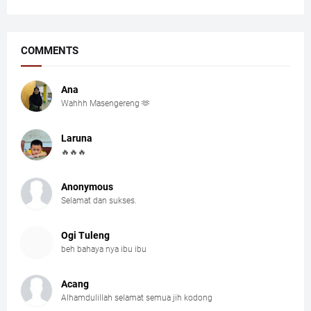
COMMENTS
Ana
Wahhh Masengereng 🫶
Laruna
🔥🔥🔥
Anonymous
Selamat dan sukses.
Ogi Tuleng
beh bahaya nya ibu ibu
Acang
Alhamdulillah selamat semua jih kodong