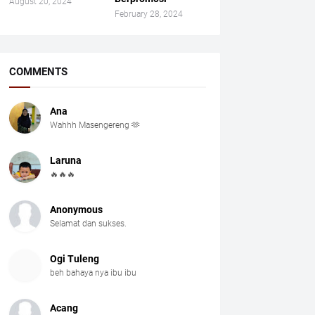
August 20, 2024
February 28, 2024
COMMENTS
Ana
Wahhh Masengereng 🫶
Laruna
🔥🔥🔥
Anonymous
Selamat dan sukses.
Ogi Tuleng
beh bahaya nya ibu ibu
Acang