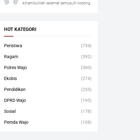
Alhamdulillah selamat semua jih kodong
HOT KATEGORI
Peristiwa
(734)
Ragam
(392)
Polres Wajo
(360)
Ekobis
(274)
Pendidikan
(255)
DPRD Wajo
(195)
Sosial
(178)
Pemda Wajo
(108)