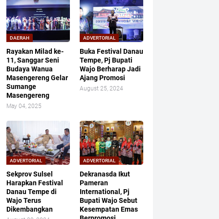
DAERAH
ADVERTORIAL
Rayakan Milad ke-
Buka Festival Danau
11, Sanggar Seni
Tempe, Pj Bupati
Budaya Wanua
Wajo Berharap Jadi
Masengereng Gelar
Ajang Promosi
Sumange
August 25, 2024
Masengereng
May 04, 2025
ADVERTORIAL
ADVERTORIAL
Sekprov Sulsel
Dekranasda Ikut
Harapkan Festival
Pameran
Danau Tempe di
International, Pj
Wajo Terus
Bupati Wajo Sebut
Dikembangkan
Kesempatan Emas
Berpromosi