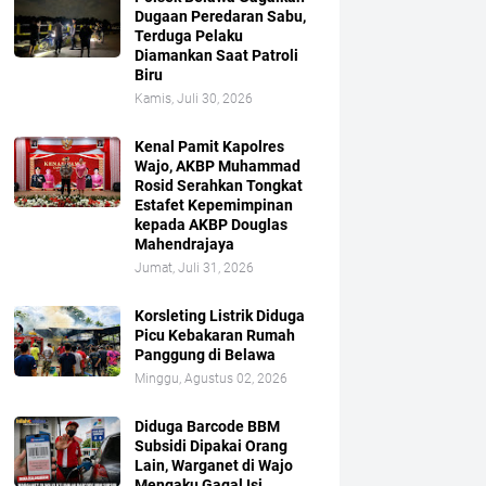
Dugaan Peredaran Sabu,
Terduga Pelaku
Diamankan Saat Patroli
Biru
Kamis, Juli 30, 2026
Kenal Pamit Kapolres
Wajo, AKBP Muhammad
Rosid Serahkan Tongkat
Estafet Kepemimpinan
kepada AKBP Douglas
Mahendrajaya
Jumat, Juli 31, 2026
Korsleting Listrik Diduga
Picu Kebakaran Rumah
Panggung di Belawa
Minggu, Agustus 02, 2026
Diduga Barcode BBM
Subsidi Dipakai Orang
Lain, Warganet di Wajo
Mengaku Gagal Isi