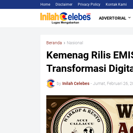
Home
Disclaimer
Privacy Policy
Kontak Kami
ADVERTORIAL
Beranda
Nasional
Kemenag Rilis EMIS
Transformasi Digi
by
Inilah Celebes
-
Jumat, Februari 26, 