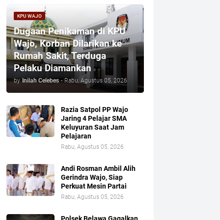
KPU WAJO
Dugaan Penikaman di KPU
Wajo, Korban Dilarikan ke
Rumah Sakit, Terduga
Pelaku Diamankan
by
Inilah Celebes
-
Rabu, Agustus 05, 2026
Razia Satpol PP Wajo
Jaring 4 Pelajar SMA
Keluyuran Saat Jam
Pelajaran
Rabu, Agustus 05, 2026
Andi Rosman Ambil Alih
Gerindra Wajo, Siap
Perkuat Mesin Partai
Rabu, Agustus 05, 2026
Polsek Belawa Gagalkan