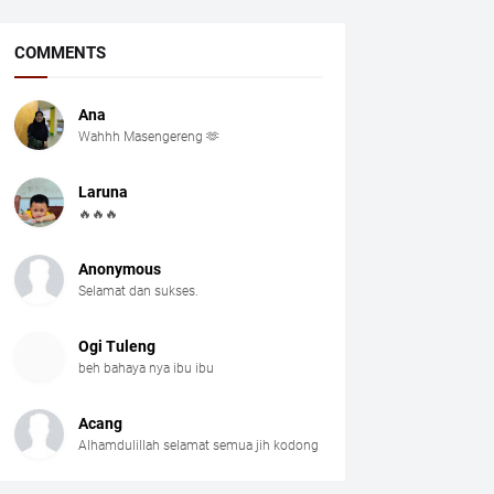
COMMENTS
Ana
Wahhh Masengereng 🫶
Laruna
🔥🔥🔥
Anonymous
Selamat dan sukses.
Ogi Tuleng
beh bahaya nya ibu ibu
Acang
Alhamdulillah selamat semua jih kodong