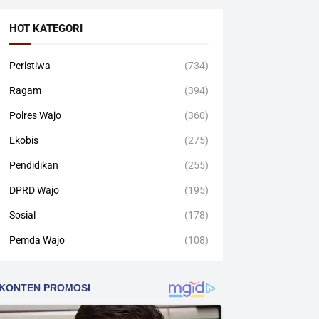
HOT KATEGORI
Peristiwa
(734)
Ragam
(394)
Polres Wajo
(360)
Ekobis
(275)
Pendidikan
(255)
DPRD Wajo
(195)
Sosial
(178)
Pemda Wajo
(108)