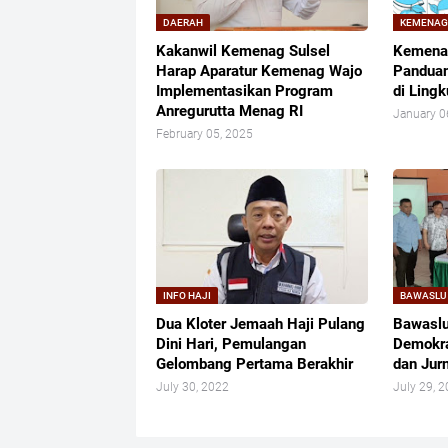
DAERAH
KEMENA
Kakanwil Kemenag Sulsel
Kemenag
Harap Aparatur Kemenag Wajo
Panduan
Implementasikan Program
di Ling
Anregurutta Menag RI
January 0
February 05, 2025
INFO HAJI
BAWASLU
Dua Kloter Jemaah Haji Pulang
Bawaslu
Dini Hari, Pemulangan
Demokra
Gelombang Pertama Berakhir
dan Jurn
July 30, 2022
July 29, 