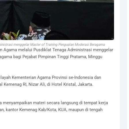
inistrasi menggelar Master of Training Penguatan Moderasi Beragama
n Agama melalui Pusdiklat Tenaga Administrasi menggelar
agama bagi Pejabat Pimpinan Tinggi Pratama, Minggu
 Wilayah Kementerian Agama Provinsi se-Indonesia dan
 Kemenag RI, Nizar Ali, di Hotel Kristal, Jakarta.
sa menyampaikan materi secara langsung di tempat kerja
kan, kantor Kemenag Kab/Kota, KUA, maupun di tengah