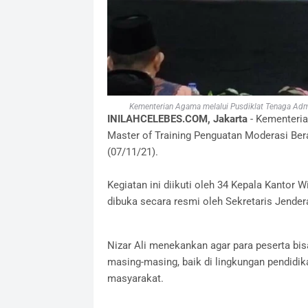
Kementerian Agama melalui Pusdiklat Tenaga Adm
INILAHCELEBES.COM, Jakarta
- Kementeria
Master of Training Penguatan Moderasi Ber
(07/11/21).
Kegiatan ini diikuti oleh 34 Kepala Kantor
dibuka secara resmi oleh Sekretaris Jenderal
Nizar Ali menekankan agar para peserta bi
masing-masing, baik di lingkungan pendidi
masyarakat.