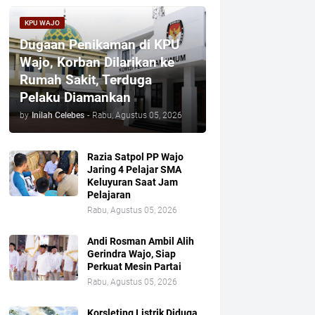
KPU WAJO
Dugaan Penikaman di KPU
Wajo, Korban Dilarikan ke
Rumah Sakit, Terduga
Pelaku Diamankan
by
Inilah Celebes
-
Rabu, Agustus 05, 2026
Razia Satpol PP Wajo
Jaring 4 Pelajar SMA
Keluyuran Saat Jam
Pelajaran
Rabu, Agustus 05, 2026
Andi Rosman Ambil Alih
Gerindra Wajo, Siap
Perkuat Mesin Partai
Rabu, Agustus 05, 2026
Korsleting Listrik Diduga