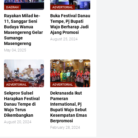
DAERAH
ADVERTORIAL
Rayakan Milad ke-
Buka Festival Danau
11, Sanggar Seni
Tempe, Pj Bupati
Budaya Wanua
Wajo Berharap Jadi
Masengereng Gelar
Ajang Promosi
Sumange
August 25, 2024
Masengereng
May 04, 2025
ADVERTORIAL
ADVERTORIAL
Sekprov Sulsel
Dekranasda Ikut
Harapkan Festival
Pameran
Danau Tempe di
International, Pj
Wajo Terus
Bupati Wajo Sebut
Dikembangkan
Kesempatan Emas
Berpromosi
August 20, 2024
February 28, 2024