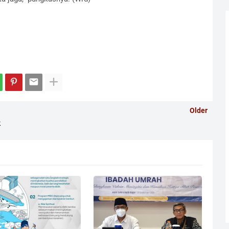
Older
k