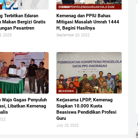
G
DITJEN PENYELENGGARAAN HAJI DAN UMRAH
 Terbitkan Edaran
Kemenag dan PPIU Bahas
 Makan Bergizi Gratis
Mitigasi Masalah Umrah 1444
kungan Pesantren
H, Begini Hasilnya
6, 2025
September 20, 2022
BEASISWA
 Wajo Gagas Penyuluh
Kerjasama LPDP, Kemenag
si, Libatkan Kemenag
Siapkan 10.000 Kuota
alis
Beasiswa Pendidikan Profesi
Guru
2022
July 23, 2022