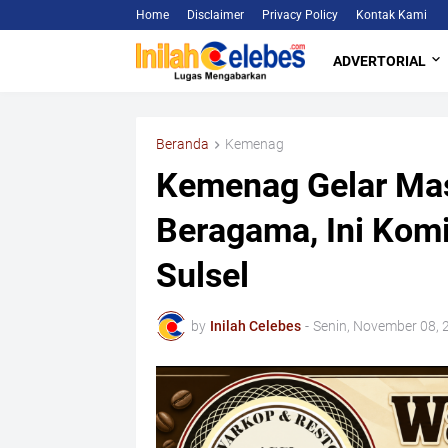
Home
Disclaimer
Privacy Policy
Kontak Kami
ADVERTORIAL
Beranda
Kemenag
Kemenag Gelar Mas
Beragama, Ini Kom
Sulsel
by
Inilah Celebes
-
Senin, November 08, 