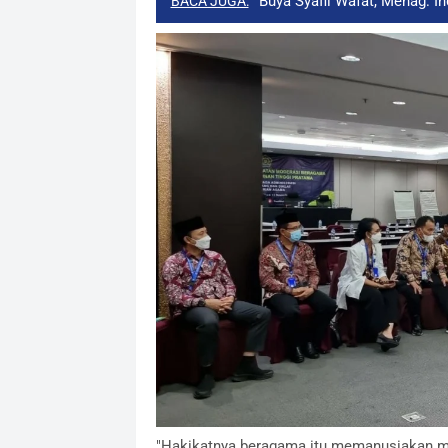
Buya Syafii Wafat, Menag: I
BACA JUGA:
"Hakikatnya beragama itu memanusiakan man