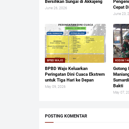
Bersihkan Sungai di Akkajeng
Pengend
Cepat D
June 26, 2026
June 23, 
BPBD WAJO
KODIM 14
BPBD Wajo Keluarkan
Gotong 
Peringatan Dini Cuaca Ekstrem
Maniang
untuk Tiga Hari ke Depan
Sumardi
Bakti
May 09, 2026
May 07, 2
POSTING KOMENTAR