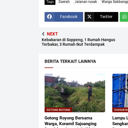
Tags
Daerah
Jalanan rusak
Warga Sabbangpa
Facebook
Twitter
NEXT
Kebakaran di Soppeng, 1 Rumah Hangus
Terbakar, 3 Rumah Ikut Terdampak
BERITA TERKAIT LAINNYA
GOTONG ROYONG
DISHUB 
Gotong Royong Bersama
Lampu L
Warga, Koramil Sajoanging
Sengkan