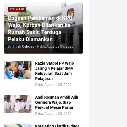
KPU WAJO
Dugaan Penikaman di KPU
Wajo, Korban Dilarikan ke
Rumah Sakit, Terduga
Pelaku Diamankan
by
Inilah Celebes
-
Rabu, Agustus 05, 2026
Razia Satpol PP Wajo
Jaring 4 Pelajar SMA
Keluyuran Saat Jam
Pelajaran
Rabu, Agustus 05, 2026
Andi Rosman Ambil Alih
Gerindra Wajo, Siap
Perkuat Mesin Partai
Rabu, Agustus 05, 2026
Korsleting Listrik Diduga