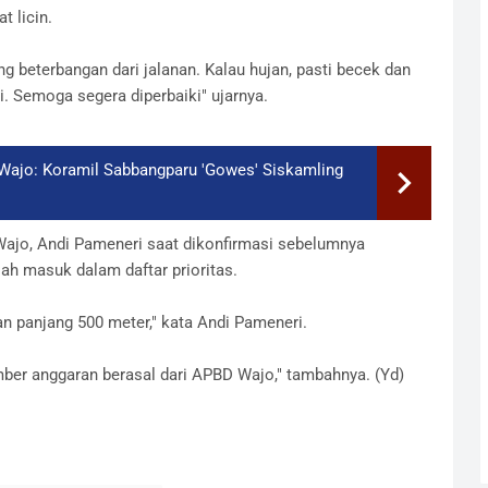
t licin.
 beterbangan dari jalanan. Kalau hujan, pasti becek dan
 Semoga segera diperbaiki" ujarnya.
 Wajo: Koramil Sabbangparu 'Gowes' Siskamling
ajo, Andi Pameneri saat dikonfirmasi sebelumnya
lah masuk dalam daftar prioritas.
n panjang 500 meter," kata Andi Pameneri.
umber anggaran berasal dari APBD Wajo," tambahnya. (Yd)