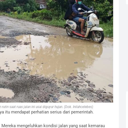
tin saat ruas jalan ini usai diguyur hujan. (Dok. Inilahcelebes)
ya itu mendapat perhatian serius dari pemerintah.
. Mereka mengeluhkan kondisi jalan yang saat kemarau