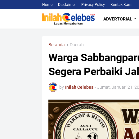
Home
Disclaimer
Privacy Policy
Kontak Kami
ADVERTORIAL
Beranda
Daerah
Warga Sabbangpar
Segera Perbaiki Ja
by
Inilah Celebes
-
Jumat, Januari 21, 2