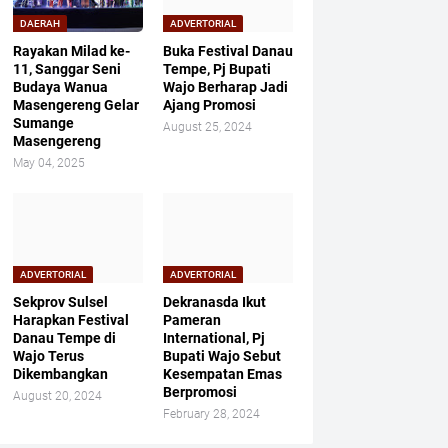
DAERAH
ADVERTORIAL
Rayakan Milad ke-
Buka Festival Danau
11, Sanggar Seni
Tempe, Pj Bupati
Budaya Wanua
Wajo Berharap Jadi
Masengereng Gelar
Ajang Promosi
Sumange
August 25, 2024
Masengereng
May 04, 2025
ADVERTORIAL
ADVERTORIAL
Sekprov Sulsel
Dekranasda Ikut
Harapkan Festival
Pameran
Danau Tempe di
International, Pj
Wajo Terus
Bupati Wajo Sebut
Dikembangkan
Kesempatan Emas
Berpromosi
August 20, 2024
February 28, 2024