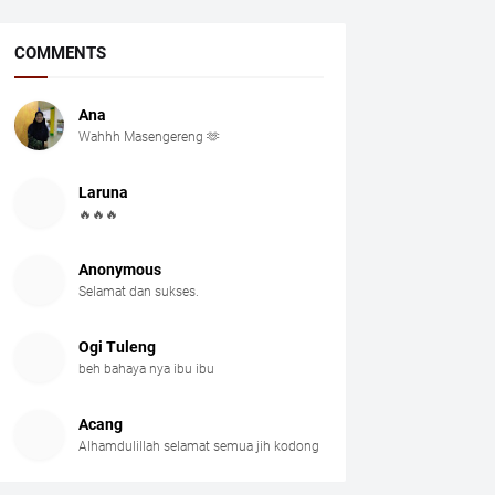
COMMENTS
Ana
Wahhh Masengereng 🫶
Laruna
🔥🔥🔥
Anonymous
Selamat dan sukses.
Ogi Tuleng
beh bahaya nya ibu ibu
Acang
Alhamdulillah selamat semua jih kodong