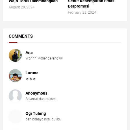
Wajo Terus Dikembangkan
Sebut Kesempatan Emas
Berpromosi
August 20, 2024
February 28, 2024
COMMENTS
Ana
Wahhh Masengereng 🫶
Laruna
🔥🔥🔥
Anonymous
Selamat dan sukses.
Ogi Tuleng
beh bahaya nya ibu ibu