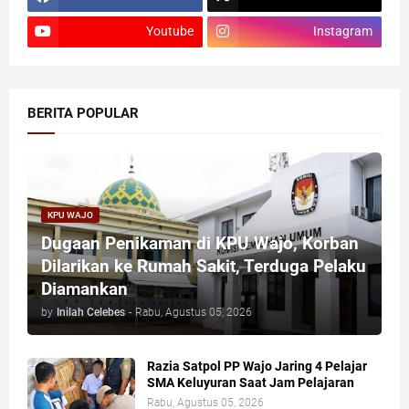
Youtube
Instagram
BERITA POPULAR
KPU WAJO
Dugaan Penikaman di KPU Wajo, Korban
Dilarikan ke Rumah Sakit, Terduga Pelaku
Diamankan
by
Inilah Celebes
-
Rabu, Agustus 05, 2026
Razia Satpol PP Wajo Jaring 4 Pelajar
SMA Keluyuran Saat Jam Pelajaran
Rabu, Agustus 05, 2026