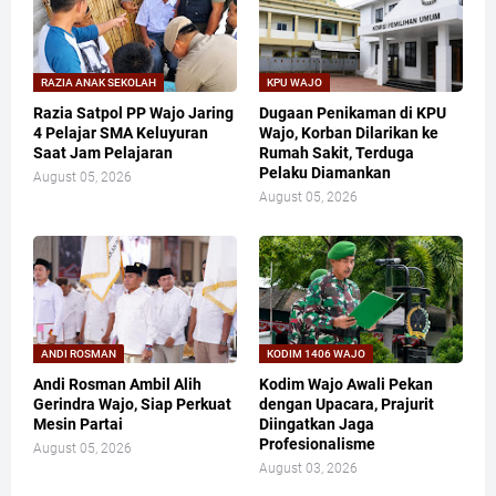
RAZIA ANAK SEKOLAH
KPU WAJO
Razia Satpol PP Wajo Jaring
Dugaan Penikaman di KPU
4 Pelajar SMA Keluyuran
Wajo, Korban Dilarikan ke
Saat Jam Pelajaran
Rumah Sakit, Terduga
Pelaku Diamankan
August 05, 2026
August 05, 2026
ANDI ROSMAN
KODIM 1406 WAJO
Andi Rosman Ambil Alih
Kodim Wajo Awali Pekan
Gerindra Wajo, Siap Perkuat
dengan Upacara, Prajurit
Mesin Partai
Diingatkan Jaga
Profesionalisme
August 05, 2026
August 03, 2026