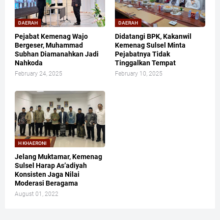
DAERAH
DAERAH
Pejabat Kemenag Wajo
Didatangi BPK, Kakanwil
Bergeser, Muhammad
Kemenag Sulsel Minta
Subhan Diamanahkan Jadi
Pejabatnya Tidak
Nahkoda
Tinggalkan Tempat
February 24, 2025
February 10, 2025
H KHAERONI
Jelang Muktamar, Kemenag
Sulsel Harap As’adiyah
Konsisten Jaga Nilai
Moderasi Beragama
August 01, 2022