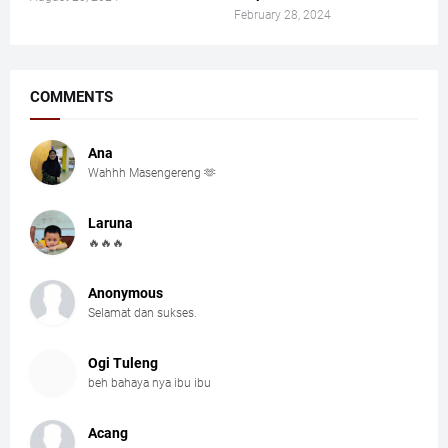
February 28, 2024
COMMENTS
Ana
Wahhh Masengereng 🫶
Laruna
🔥🔥🔥
Anonymous
Selamat dan sukses.
Ogi Tuleng
beh bahaya nya ibu ibu
Acang