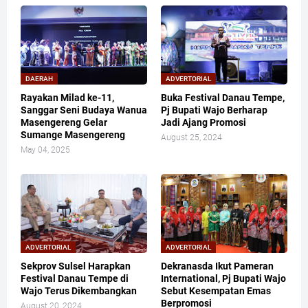
DAERAH
ADVERTORIAL
Rayakan Milad ke-11,
Buka Festival Danau Tempe,
Sanggar Seni Budaya Wanua
Pj Bupati Wajo Berharap
Masengereng Gelar
Jadi Ajang Promosi
Sumange Masengereng
August 25, 2024
May 04, 2025
ADVERTORIAL
ADVERTORIAL
Sekprov Sulsel Harapkan
Dekranasda Ikut Pameran
Festival Danau Tempe di
International, Pj Bupati Wajo
Wajo Terus Dikembangkan
Sebut Kesempatan Emas
Berpromosi
August 20, 2024