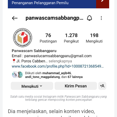
Penanganan Pelanggaran Pemilu
Salah satu media sosial Instagram milik Panwascam Sabbangparu yang
terbilang gencar memposting konten pencegahan
Dia menjelaskan, selain konten video,