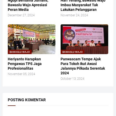
Ngopi Bersama Jurnalis,
Hari Tenang, Bawaslu Wajo
Bawaslu Wajo Apresiasi
Imbau Masyarakat Tak
Peran Media
Lakukan Pelanggaran
December 27, 2024
November 24, 2024
BAWASLU WAJO
BAWASLU WAJO
Heriyanto Harapkan
Panwascam Tempe Ajak
Pengawas TPS Jaga
Para Tokoh Ikut Awasi
Profesionalitas
Jalannya Pilkada Serentak
2024
November 05, 2024
October 13, 2024
POSTING KOMENTAR