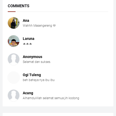
COMMENTS
Ana
Wahhh Masengereng 🫶
Laruna
🔥🔥🔥
Anonymous
Selamat dan sukses.
Ogi Tuleng
beh bahaya nya ibu ibu
Acang
Alhamdulillah selamat semua jih kodong