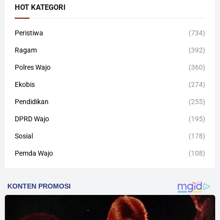
HOT KATEGORI
Peristiwa
(734)
Ragam
(392)
Polres Wajo
(360)
Ekobis
(274)
Pendidikan
(255)
DPRD Wajo
(195)
Sosial
(178)
Pemda Wajo
(108)