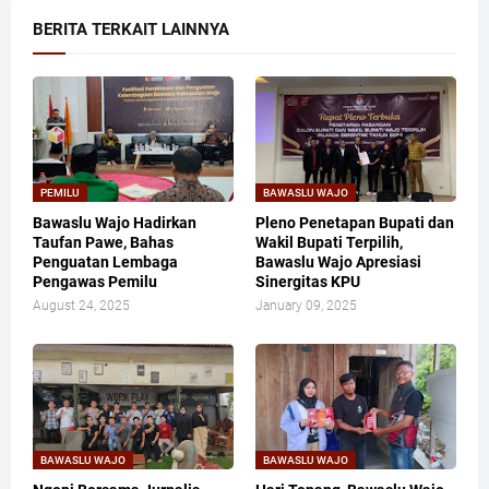
BERITA TERKAIT LAINNYA
PEMILU
BAWASLU WAJO
Bawaslu Wajo Hadirkan
Pleno Penetapan Bupati dan
Taufan Pawe, Bahas
Wakil Bupati Terpilih,
Penguatan Lembaga
Bawaslu Wajo Apresiasi
Pengawas Pemilu
Sinergitas KPU
August 24, 2025
January 09, 2025
BAWASLU WAJO
BAWASLU WAJO