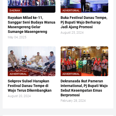
DAERAH
ADVERTORIAL
Rayakan Milad ke-11,
Buka Festival Danau Tempe,
Sanggar Seni Budaya Wanua
Pj Bupati Wajo Berharap
Masengereng Gelar
Jadi Ajang Promosi
Sumange Masengereng
August 25, 2024
May 04, 2025
ADVERTORIAL
ADVERTORIAL
Sekprov Sulsel Harapkan
Dekranasda Ikut Pameran
Festival Danau Tempe di
International, Pj Bupati Wajo
Wajo Terus Dikembangkan
Sebut Kesempatan Emas
Berpromosi
August 20, 2024
February 28, 2024