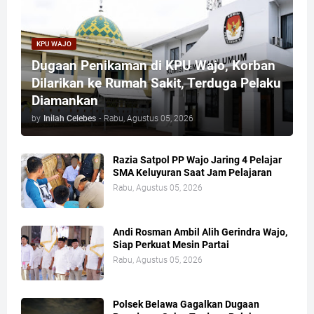
KPU WAJO
Dugaan Penikaman di KPU Wajo, Korban
Dilarikan ke Rumah Sakit, Terduga Pelaku
Diamankan
by
Inilah Celebes
-
Rabu, Agustus 05, 2026
Razia Satpol PP Wajo Jaring 4 Pelajar
SMA Keluyuran Saat Jam Pelajaran
Rabu, Agustus 05, 2026
Andi Rosman Ambil Alih Gerindra Wajo,
Siap Perkuat Mesin Partai
Rabu, Agustus 05, 2026
Polsek Belawa Gagalkan Dugaan