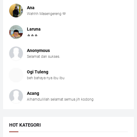
Ana
Wahhh Masengereng 🫶
Laruna
🔥🔥🔥
Anonymous
Selamat dan sukses.
Ogi Tuleng
beh bahaya nya ibu ibu
Acang
Alhamdulillah selamat semua jih kodong
HOT KATEGORI