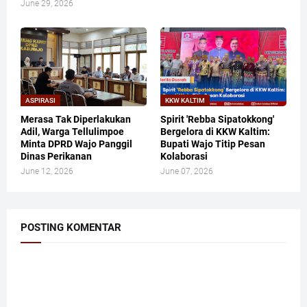
June 29, 2026
ASPIRASI
KKW KALTIM
Merasa Tak Diperlakukan
​Spirit 'Rebba Sipatokkong'
Adil, Warga Tellulimpoe
Bergelora di KKW Kaltim:
Minta DPRD Wajo Panggil
Bupati Wajo Titip Pesan
Dinas Perikanan
Kolaborasi
June 12, 2026
June 07, 2026
POSTING KOMENTAR