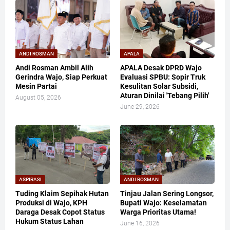
ANDI ROSMAN
APALA
Andi Rosman Ambil Alih
APALA Desak DPRD Wajo
Gerindra Wajo, Siap Perkuat
Evaluasi SPBU: Sopir Truk
Mesin Partai
Kesulitan Solar Subsidi,
Aturan Dinilai 'Tebang Pilih'
August 05, 2026
June 29, 2026
ASPIRASI
ANDI ROSMAN
Tuding Klaim Sepihak Hutan
Tinjau Jalan Sering Longsor,
Produksi di Wajo, KPH
Bupati Wajo: Keselamatan
Daraga Desak Copot Status
Warga Prioritas Utama!
Hukum Status Lahan
June 16, 2026