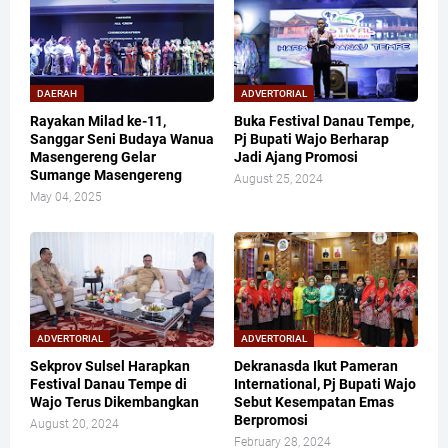
DAERAH
ADVERTORIAL
Rayakan Milad ke-11,
Buka Festival Danau Tempe,
Sanggar Seni Budaya Wanua
Pj Bupati Wajo Berharap
Masengereng Gelar
Jadi Ajang Promosi
Sumange Masengereng
August 25, 2024
May 04, 2025
ADVERTORIAL
ADVERTORIAL
Sekprov Sulsel Harapkan
Dekranasda Ikut Pameran
Festival Danau Tempe di
International, Pj Bupati Wajo
Wajo Terus Dikembangkan
Sebut Kesempatan Emas
Berpromosi
August 20, 2024
February 28, 2024