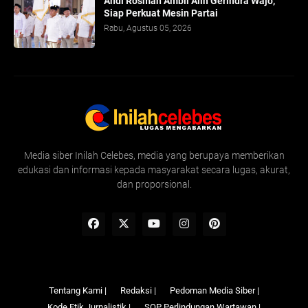
Andi Rosman Ambil Alih Gerindra Wajo,
Siap Perkuat Mesin Partai
Rabu, Agustus 05, 2026
Media siber Inilah Celebes, media yang berupaya memberikan
edukasi dan informasi kepada masyarakat secara lugas, akurat,
dan proporsional.
Tentang Kami |
Redaksi |
Pedoman Media Siber |
Kode Etik Jurnalistik |
SOP Perlindungan Wartawan |