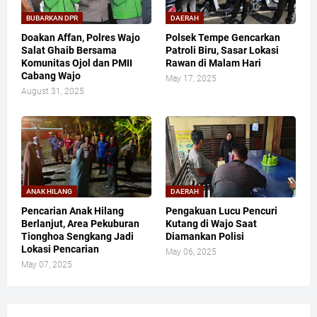
BUBARKAN DPR
DAERAH
Doakan Affan, Polres Wajo
Polsek Tempe Gencarkan
Salat Ghaib Bersama
Patroli Biru, Sasar Lokasi
Komunitas Ojol dan PMII
Rawan di Malam Hari
Cabang Wajo
May 17, 2025
August 31, 2025
ANAK HILANG
DAERAH
Pencarian Anak Hilang
Pengakuan Lucu Pencuri
Berlanjut, Area Pekuburan
Kutang di Wajo Saat
Tionghoa Sengkang Jadi
Diamankan Polisi
Lokasi Pencarian
May 06, 2025
May 07, 2025