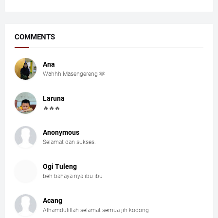
COMMENTS
Ana
Wahhh Masengereng 🫶
Laruna
🔥🔥🔥
Anonymous
Selamat dan sukses.
Ogi Tuleng
beh bahaya nya ibu ibu
Acang
Alhamdulillah selamat semua jih kodong