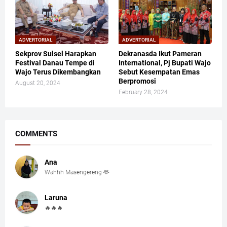
ADVERTORIAL
ADVERTORIAL
Sekprov Sulsel Harapkan
Dekranasda Ikut Pameran
Festival Danau Tempe di
International, Pj Bupati Wajo
Wajo Terus Dikembangkan
Sebut Kesempatan Emas
Berpromosi
August 20, 2024
February 28, 2024
COMMENTS
Ana
Wahhh Masengereng 🫶
Laruna
🔥🔥🔥