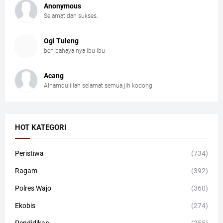
Anonymous
Selamat dan sukses.
Ogi Tuleng
beh bahaya nya ibu ibu
Acang
Alhamdulillah selamat semua jih kodong
HOT KATEGORI
Peristiwa
(734)
Ragam
(392)
Polres Wajo
(360)
Ekobis
(274)
Pendidikan
(255)