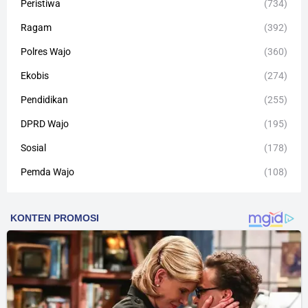
Peristiwa
(734)
Ragam
(392)
Polres Wajo
(360)
Ekobis
(274)
Pendidikan
(255)
DPRD Wajo
(195)
Sosial
(178)
Pemda Wajo
(108)