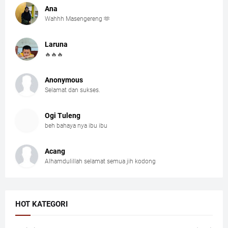
Ana
Wahhh Masengereng 🫶
Laruna
🔥🔥🔥
Anonymous
Selamat dan sukses.
Ogi Tuleng
beh bahaya nya ibu ibu
Acang
Alhamdulillah selamat semua jih kodong
HOT KATEGORI