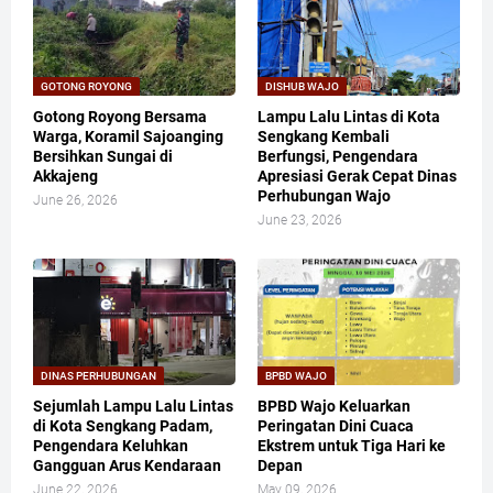
GOTONG ROYONG
DISHUB WAJO
Gotong Royong Bersama
Lampu Lalu Lintas di Kota
Warga, Koramil Sajoanging
Sengkang Kembali
Bersihkan Sungai di
Berfungsi, Pengendara
Akkajeng
Apresiasi Gerak Cepat Dinas
Perhubungan Wajo
June 26, 2026
June 23, 2026
DINAS PERHUBUNGAN
BPBD WAJO
Sejumlah Lampu Lalu Lintas
BPBD Wajo Keluarkan
di Kota Sengkang Padam,
Peringatan Dini Cuaca
Pengendara Keluhkan
Ekstrem untuk Tiga Hari ke
Gangguan Arus Kendaraan
Depan
June 22, 2026
May 09, 2026