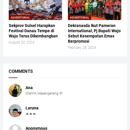
ADVERTORIAL
ADVERTORIAL
Sekprov Sulsel Harapkan
Dekranasda Ikut Pameran
Festival Danau Tempe di
International, Pj Bupati Wajo
Wajo Terus Dikembangkan
Sebut Kesempatan Emas
Berpromosi
August 20, 2024
February 28, 2024
COMMENTS
Ana
Wahhh Masengereng 🫶
Laruna
🔥🔥🔥
Anonymous