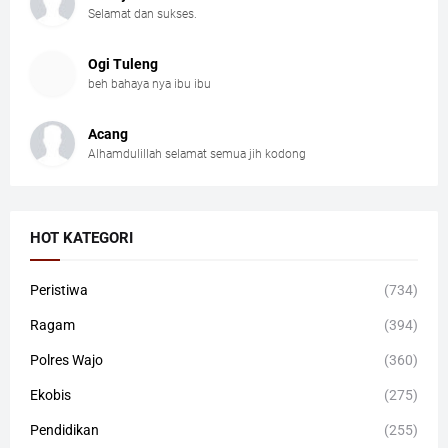
Selamat dan sukses.
Ogi Tuleng
beh bahaya nya ibu ibu
Acang
Alhamdulillah selamat semua jih kodong
HOT KATEGORI
Peristiwa
(734)
Ragam
(394)
Polres Wajo
(360)
Ekobis
(275)
Pendidikan
(255)