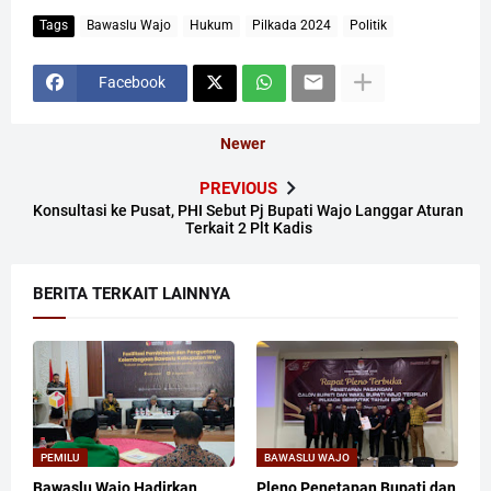
Tags
Bawaslu Wajo
Hukum
Pilkada 2024
Politik
Facebook
Newer
PREVIOUS
Konsultasi ke Pusat, PHI Sebut Pj Bupati Wajo Langgar Aturan
Terkait 2 Plt Kadis
BERITA TERKAIT LAINNYA
PEMILU
BAWASLU WAJO
Bawaslu Wajo Hadirkan
Pleno Penetapan Bupati dan