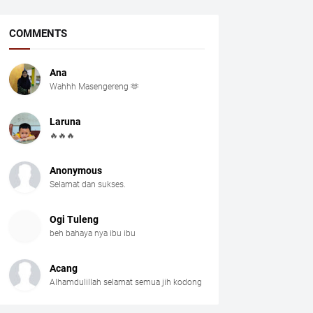
COMMENTS
Ana
Wahhh Masengereng 🫶
Laruna
🔥🔥🔥
Anonymous
Selamat dan sukses.
Ogi Tuleng
beh bahaya nya ibu ibu
Acang
Alhamdulillah selamat semua jih kodong