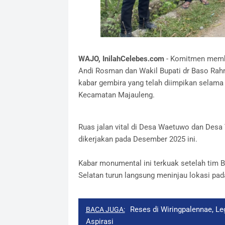
​WAJO, InilahCelebes.com
- Komitmen memba
Andi Rosman dan Wakil Bupati dr Baso Rahma
kabar gembira yang telah diimpikan selama
Kecamatan Majauleng.
​Ruas jalan vital di Desa Waetuwo dan Desa
dikerjakan pada Desember 2025 ini.
​Kabar monumental ini terkuak setelah tim 
Selatan turun langsung meninjau lokasi pad
Reses di Wiringpalennae, L
BACA JUGA:
Aspirasi