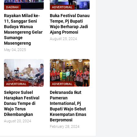
DAERAH
ADVERTORIAL
Rayakan Milad ke-
Buka Festival Danau
11, Sanggar Seni
Tempe, Pj Bupati
Budaya Wanua
Wajo Berharap Jadi
Masengereng Gelar
Ajang Promosi
Sumange
August 25, 2024
Masengereng
May 04, 2025
ADVERTORIAL
ADVERTORIAL
Sekprov Sulsel
Dekranasda Ikut
Harapkan Festival
Pameran
Danau Tempe di
International, Pj
Wajo Terus
Bupati Wajo Sebut
Dikembangkan
Kesempatan Emas
Berpromosi
August 20, 2024
February 28, 2024