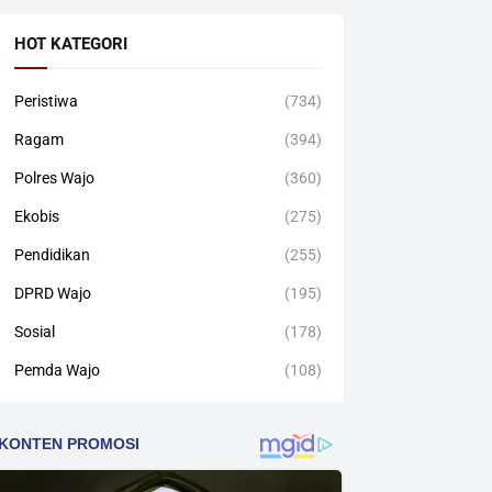
HOT KATEGORI
Peristiwa
(734)
Ragam
(394)
Polres Wajo
(360)
Ekobis
(275)
Pendidikan
(255)
DPRD Wajo
(195)
Sosial
(178)
Pemda Wajo
(108)