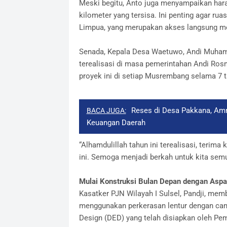
​Meski begitu, Anto juga menyampaikan hara
kilometer yang tersisa. Ini penting agar r
Limpua, yang merupakan akses langsung me
​Senada, Kepala Desa Waetuwo, Andi Muha
terealisasi di masa pemerintahan Andi Ro
proyek ini di setiap Musrembang selama 7 t
Reses di Desa Pakkana, Amr
BACA JUGA:
Keuangan Daerah
​“Alhamdulillah tahun ini terealisasi, teri
ini. Semoga menjadi berkah untuk kita semu
​Mulai Konstruksi Bulan Depan dengan Aspa
​Kasatker PJN Wilayah I Sulsel, Pandji, memb
menggunakan perkerasan lentur dengan camp
Design (DED) yang telah disiapkan oleh Pe