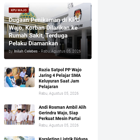
KPU WAJO
Dugaan Penikaman di KPU
Wajo, Korban Dilarikan ke
Rumah Sakit, Terduga
Pelaku Diamankan
by
Inilah Celebes
-
Rabu, Agustus 05, 2026
Razia Satpol PP Wajo
Jaring 4 Pelajar SMA
Keluyuran Saat Jam
Pelajaran
Rabu, Agustus 05, 2026
Andi Rosman Ambil Alih
Gerindra Wajo, Siap
Perkuat Mesin Partai
Rabu, Agustus 05, 2026
Korsleting Listrik Diduga