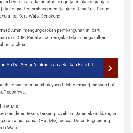
pan besar agar ada lanjutan pengerjaan jalan sepanjang 4
uas jalan dapat tersambung menuju ujung Desa Tua, Dusun
nuju Ibu Kota Wajo, Sengkang.
mmad Amin, mengungkapkan pembangunan ini baru
sman dan DBR. Padahal, ia mengaku telah mengusulkan
ahun terakhir.
an Ab Dai Serap Aspirasi dan Jelaskan Kondisi
ma kasih kepada semua pihak yang telah memperjuangkan hal
a,” paparnya.
l Hot Mix
erikan detail teknis terkait proyek ini. Jalan akan dibangun
uran aspal panas (Hot Mix), sesuai Detail Engineering
mda Wajo.