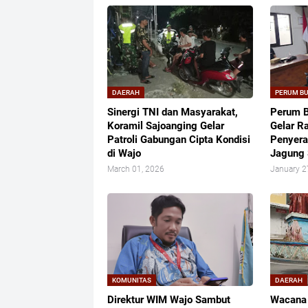
DAERAH
PERUM B
Sinergi TNI dan Masyarakat,
Perum 
Koramil Sajoanging Gelar
Gelar R
Patroli Gabungan Cipta Kondisi
Penyera
di Wajo
Jagung 
March 01, 2026
January 2
KOMUNITAS
DAERAH
Direktur WIM Wajo Sambut
​Wacana