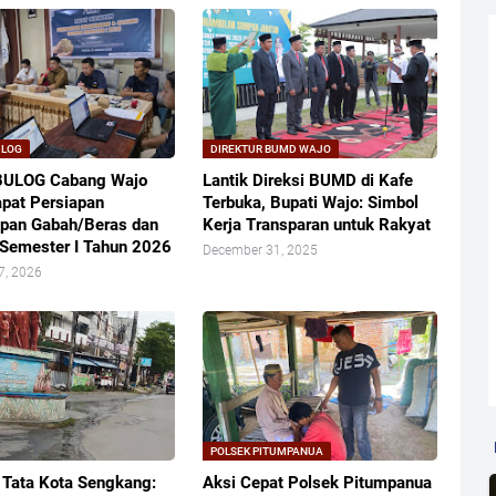
ULOG
DIREKTUR BUMD WAJO
BULOG Cabang Wajo
Lantik Direksi BUMD di Kafe
apat Persiapan
Terbuka, Bupati Wajo: Simbol
pan Gabah/Beras dan
Kerja Transparan untuk Rakyat
Semester I Tahun 2026
December 31, 2025
7, 2026
POLSEK PITUMPANUA
 Tata Kota Sengkang:
Aksi Cepat Polsek Pitumpanua