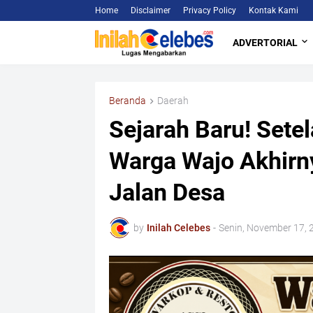
Home
Disclaimer
Privacy Policy
Kontak Kami
ADVERTORIAL
Beranda
Daerah
Sejarah Baru! Sete
Warga Wajo Akhir
Jalan Desa
by
Inilah Celebes
-
Senin, November 17, 