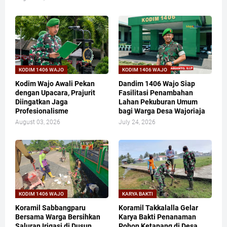
KODIM 1406 WAJO
KODIM 1406 WAJO
Kodim Wajo Awali Pekan
Dandim 1406 Wajo Siap
dengan Upacara, Prajurit
Fasilitasi Penambahan
Diingatkan Jaga
Lahan Pekuburan Umum
Profesionalisme
bagi Warga Desa Wajoriaja
August 03, 2026
July 24, 2026
KODIM 1406 WAJO
KARYA BAKTI
Koramil Sabbangparu
Koramil Takkalalla Gelar
Bersama Warga Bersihkan
Karya Bakti Penanaman
Saluran Irigasi di Dusun
Pohon Ketapang di Desa