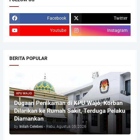
Facebook
Twitter
Youtube
Instagram
BERITA POPULAR
KPU WAJO
Dugaan Penikaman di KPU Wajo, Korban
Dilarikan ke Rumah Sakit, Terduga Pelaku
Diamankan
by
Inilah Celebes
-
Rabu, Agustus 05, 2026