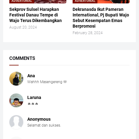
ADVERTORIAL
ADVERTORIAL
Sekprov Sulsel Harapkan
Dekranasda Ikut Pameran
Festival Danau Tempe di
International, Pj Bupati Wajo
Wajo Terus Dikembangkan
Sebut Kesempatan Emas
Berpromosi
August 20, 2024
February 28, 2024
COMMENTS
Ana
Wahhh Masengereng 🫶
Laruna
🔥🔥🔥
Anonymous
Selamat dan sukses.