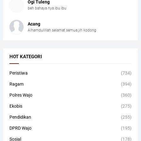
Ogi Tuleng
beh bahaya nya ibu ibu
Acang
Alhamdulillah selamat semua jih kodong
HOT KATEGORI
Peristiwa
(734)
Ragam
(394)
Polres Wajo
(360)
Ekobis
(275)
Pendidikan
(255)
DPRD Wajo
(195)
Sosial
(178)