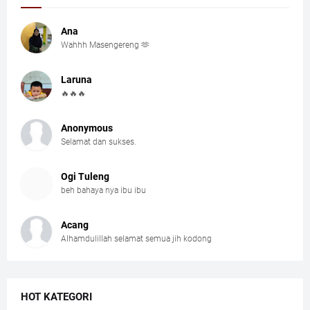
Ana
Wahhh Masengereng 🫶
Laruna
🔥🔥🔥
Anonymous
Selamat dan sukses.
Ogi Tuleng
beh bahaya nya ibu ibu
Acang
Alhamdulillah selamat semua jih kodong
HOT KATEGORI