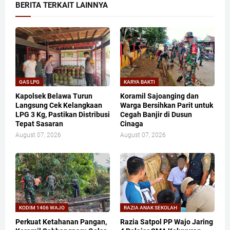
BERITA TERKAIT LAINNYA
GAS LPG
KARYA BAKTI
Kapolsek Belawa Turun
Koramil Sajoanging dan
Langsung Cek Kelangkaan
Warga Bersihkan Parit untuk
LPG 3 Kg, Pastikan Distribusi
Cegah Banjir di Dusun
Tepat Sasaran
Cinaga
August 07, 2026
August 07, 2026
KODIM 1406 WAJO
RAZIA ANAK SEKOLAH
Perkuat Ketahanan Pangan,
Razia Satpol PP Wajo Jaring