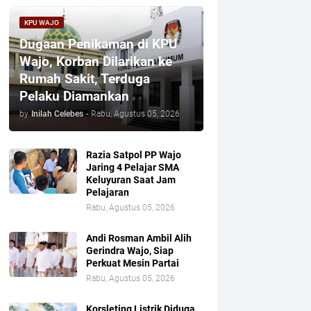
KPU WAJO
Dugaan Penikaman di KPU
Wajo, Korban Dilarikan ke
Rumah Sakit, Terduga
Pelaku Diamankan
by
Inilah Celebes
-
Rabu, Agustus 05, 2026
Razia Satpol PP Wajo
Jaring 4 Pelajar SMA
Keluyuran Saat Jam
Pelajaran
Rabu, Agustus 05, 2026
Andi Rosman Ambil Alih
Gerindra Wajo, Siap
Perkuat Mesin Partai
Rabu, Agustus 05, 2026
Korsleting Listrik Diduga