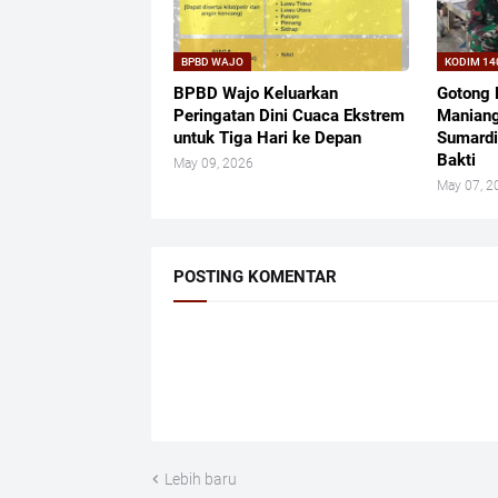
BPBD WAJO
KODIM 14
BPBD Wajo Keluarkan
Gotong 
Peringatan Dini Cuaca Ekstrem
Maniang
untuk Tiga Hari ke Depan
Sumardi
Bakti
May 09, 2026
May 07, 2
POSTING KOMENTAR
Lebih baru