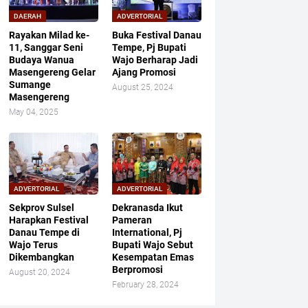
DAERAH
ADVERTORIAL
Rayakan Milad ke-
Buka Festival Danau
11, Sanggar Seni
Tempe, Pj Bupati
Budaya Wanua
Wajo Berharap Jadi
Masengereng Gelar
Ajang Promosi
Sumange
August 25, 2024
Masengereng
May 04, 2025
ADVERTORIAL
ADVERTORIAL
Sekprov Sulsel
Dekranasda Ikut
Harapkan Festival
Pameran
Danau Tempe di
International, Pj
Wajo Terus
Bupati Wajo Sebut
Dikembangkan
Kesempatan Emas
Berpromosi
August 20, 2024
February 28, 2024