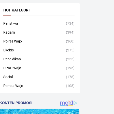
HOT KATEGORI
Peristiwa
(734)
Ragam
(394)
Polres Wajo
(360)
Ekobis
(275)
Pendidikan
(255)
DPRD Wajo
(195)
Sosial
(178)
Pemda Wajo
(108)