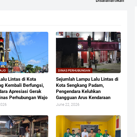
Disalahartikan
WAJO
DINAS PERHUBUNGAN
alu Lintas di Kota
Sejumlah Lampu Lalu Lintas di
g Kembali Berfungsi,
Kota Sengkang Padam,
ara Apresiasi Gerak
Pengendara Keluhkan
inas Perhubungan Wajo
Gangguan Arus Kendaraan
2026
June 22, 2026