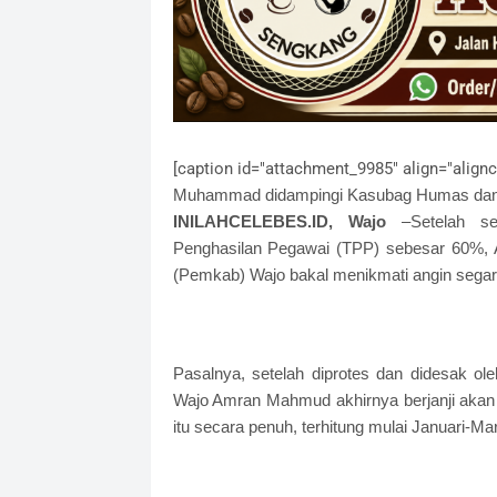
[caption id="attachment_9985" align="alignc
Muhammad didampingi Kasubag Humas dan 
INILAHCELEBES.ID, Wajo
–Setelah se
Penghasilan Pegawai (TPP) sebesar 60%, A
(Pemkab) Wajo bakal menikmati angin segar
Pasalnya, setelah diprotes dan didesak 
Wajo Amran Mahmud akhirnya berjanji aka
itu secara penuh, terhitung mulai Januari-Mar