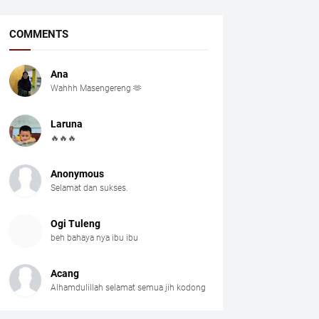
COMMENTS
Ana
Wahhh Masengereng 🫶
Laruna
🔥🔥🔥
Anonymous
Selamat dan sukses.
Ogi Tuleng
beh bahaya nya ibu ibu
Acang
Alhamdulillah selamat semua jih kodong