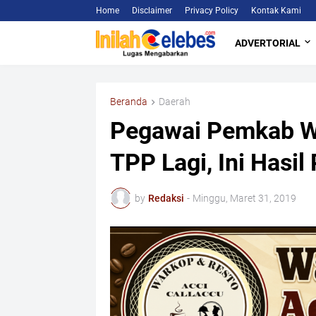
Home
Disclaimer
Privacy Policy
Kontak Kami
ADVERTORIAL
Beranda
Daerah
Pegawai Pemkab Wa
TPP Lagi, Ini Hasi
by
Redaksi
-
Minggu, Maret 31, 2019