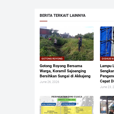
BERITA TERKAIT LAINNYA
GOTONG ROYONG
DISHUB 
Gotong Royong Bersama
Lampu L
Warga, Koramil Sajoanging
Sengkan
Bersihkan Sungai di Akkajeng
Pengend
Cepat D
June 26, 2026
June 23, 