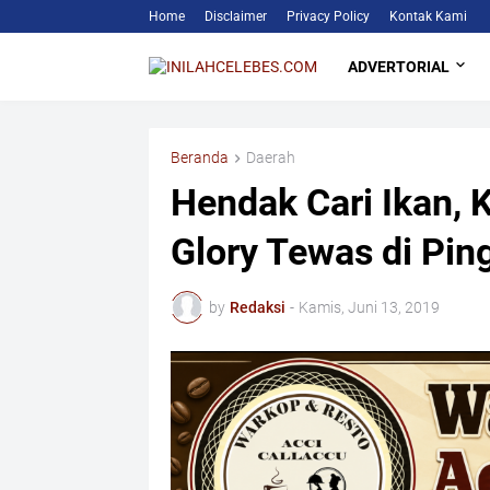
Home
Disclaimer
Privacy Policy
Kontak Kami
ADVERTORIAL
Beranda
Daerah
Hendak Cari Ikan,
Glory Tewas di Pin
by
Redaksi
-
Kamis, Juni 13, 2019