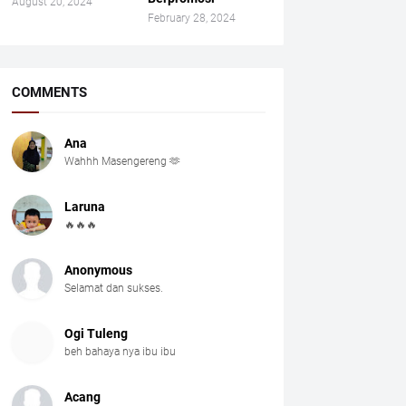
August 20, 2024
February 28, 2024
COMMENTS
Ana
Wahhh Masengereng 🫶
Laruna
🔥🔥🔥
Anonymous
Selamat dan sukses.
Ogi Tuleng
beh bahaya nya ibu ibu
Acang