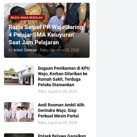
RAZIA ANAK SEKOLAH
Razia Satpol PP Wajo Jaring
4 Pelajar SMA Keluyuran
Saat Jam Pelajaran
by
Inilah Celebes
-
Rabu, Agustus 05, 2026
Dugaan Penikaman di KPU
Wajo, Korban Dilarikan ke
Rumah Sakit, Terduga
Pelaku Diamankan
Rabu, Agustus 05, 2026
Andi Rosman Ambil Alih
Gerindra Wajo, Siap
Perkuat Mesin Partai
Rabu, Agustus 05, 2026
Polsek Belawa Gagalkan