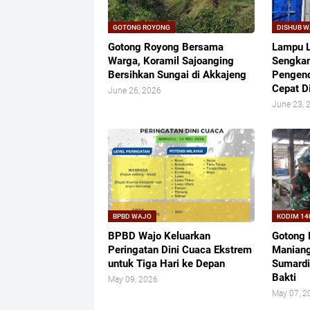
GOTONG ROYONG
DISHUB 
Gotong Royong Bersama
Lampu L
Warga, Koramil Sajoanging
Sengkan
Bersihkan Sungai di Akkajeng
Pengend
Cepat D
June 26, 2026
June 23, 
BPBD WAJO
KODIM 14
BPBD Wajo Keluarkan
Gotong 
Peringatan Dini Cuaca Ekstrem
Maniang
untuk Tiga Hari ke Depan
Sumardi
Bakti
May 09, 2026
May 07, 2