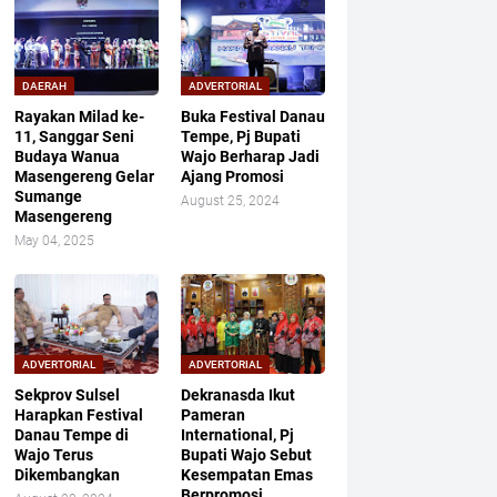
DAERAH
ADVERTORIAL
Rayakan Milad ke-
Buka Festival Danau
11, Sanggar Seni
Tempe, Pj Bupati
Budaya Wanua
Wajo Berharap Jadi
Masengereng Gelar
Ajang Promosi
Sumange
August 25, 2024
Masengereng
May 04, 2025
ADVERTORIAL
ADVERTORIAL
Sekprov Sulsel
Dekranasda Ikut
Harapkan Festival
Pameran
Danau Tempe di
International, Pj
Wajo Terus
Bupati Wajo Sebut
Dikembangkan
Kesempatan Emas
Berpromosi