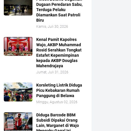
Dugaan Peredaran Sabu,
Terduga Pelaku
Diamankan Saat Patroli
Biru
Kamis, Juli 30, 2026
Kenal Pamit Kapolres
Wajo, AKBP Muhammad
Rosid Serahkan Tongkat
Estafet Kepemimpinan
kepada AKBP Douglas
Mahendrajaya
Jumat, Juli 31, 2026
Korsleting Listrik Diduga
Picu Kebakaran Rumah
Panggung di Belawa
Minggu, Agustus 02, 2026
Diduga Barcode BBM
Subsidi Dipakai Orang
Lain, Warganet di Wajo
Mengaku Gagal Isi