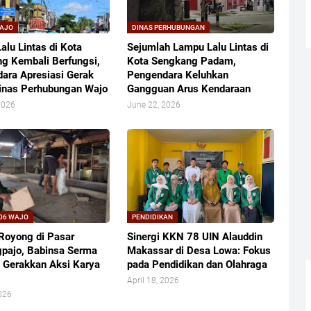
WAJO
DINAS PERHUBUNGAN
alu Lintas di Kota
Sejumlah Lampu Lalu Lintas di
g Kembali Berfungsi,
Kota Sengkang Padam,
ara Apresiasi Gerak
Pengendara Keluhkan
inas Perhubungan Wajo
Gangguan Arus Kendaraan
2026
June 22, 2026
06 WAJO
PENDIDIKAN
Royong di Pasar
Sinergi KKN 78 UIN Alauddin
pajo, Babinsa Serma
Makassar di Desa Lowa: Fokus
 Gerakkan Aksi Karya
pada Pendidikan dan Olahraga
April 18, 2026
026