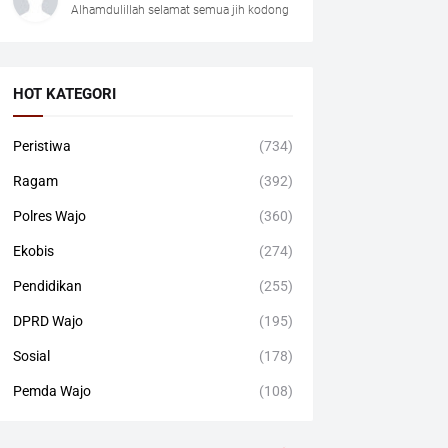
Alhamdulillah selamat semua jih kodong
HOT KATEGORI
Peristiwa
(734)
Ragam
(392)
Polres Wajo
(360)
Ekobis
(274)
Pendidikan
(255)
DPRD Wajo
(195)
Sosial
(178)
Pemda Wajo
(108)