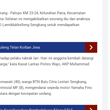
gkang - Palopo KM 23-24, Kelurahan Paria, Kecamatan
esi Selatan ini mengakibatkan seorang ibu dan anaknya
SUD Lamddukkelleng Sengkang untuk mendapatkan
uleng Telan Korban Jiwa
dap pelaku tabrak lari. Hari ini anggota kembali datangi
warga," kata Kasat Lantas Polres Wajo, AKP Muhammad
mawati (40), warga BTN Bulu Citra Lestari Sengkang,
rinisial MF (8), mengendarai sepeda motor Yamaha Fino
 utara dengan kecepatan sedang.