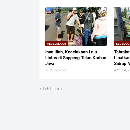
KECELAKAAN
KECELAK
Innalillah, Kecelakaan Lalu
Tabraka
Lintas di Soppeng Telan Korban
Libatka
Jiwa
Sidrap 
July 16, 2022
April 24, 
Lebih baru