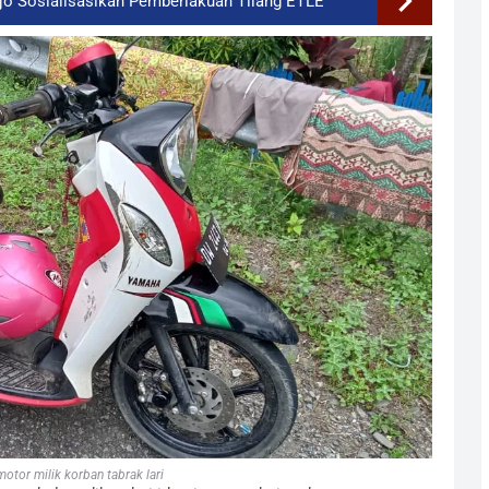
jo Sosialisasikan Pemberlakuan Tilang ETLE
otor milik korban tabrak lari