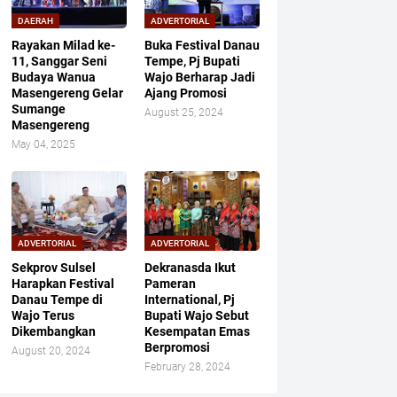
DAERAH
ADVERTORIAL
Rayakan Milad ke-
Buka Festival Danau
11, Sanggar Seni
Tempe, Pj Bupati
Budaya Wanua
Wajo Berharap Jadi
Masengereng Gelar
Ajang Promosi
Sumange
August 25, 2024
Masengereng
May 04, 2025
ADVERTORIAL
ADVERTORIAL
Sekprov Sulsel
Dekranasda Ikut
Harapkan Festival
Pameran
Danau Tempe di
International, Pj
Wajo Terus
Bupati Wajo Sebut
Dikembangkan
Kesempatan Emas
Berpromosi
August 20, 2024
February 28, 2024