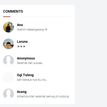
COMMENTS
Ana
Wahhh Masengereng 🫶
Laruna
🔥🔥🔥
Anonymous
Selamat dan sukses.
Ogi Tuleng
beh bahaya nya ibu ibu
Acang
Alhamdulillah selamat semua jih kodong