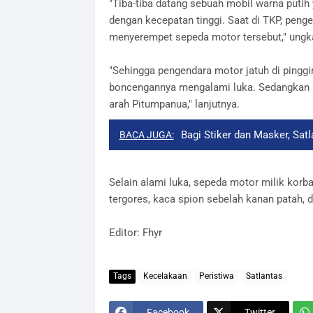
"Tiba-tiba datang sebuah mobil warna putih 
dengan kecepatan tinggi. Saat di TKP, pen
menyerempet sepeda motor tersebut," ungk
"Sehingga pengendara motor jatuh di pingg
boncengannya mengalami luka. Sedangkan pe
arah Pitumpanua," lanjutnya.
Bagi Stiker dan Masker, Sa
BACA JUGA:
Selain alami luka, sepeda motor milik kor
tergores, kaca spion sebelah kanan patah, 
Editor: Fhyr
Tags
Kecelakaan
Peristiwa
Satlantas
Facebook
Twitter