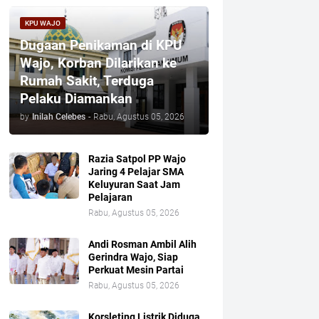
KPU WAJO
Dugaan Penikaman di KPU
Wajo, Korban Dilarikan ke
Rumah Sakit, Terduga
Pelaku Diamankan
by
Inilah Celebes
-
Rabu, Agustus 05, 2026
Razia Satpol PP Wajo
Jaring 4 Pelajar SMA
Keluyuran Saat Jam
Pelajaran
Rabu, Agustus 05, 2026
Andi Rosman Ambil Alih
Gerindra Wajo, Siap
Perkuat Mesin Partai
Rabu, Agustus 05, 2026
Korsleting Listrik Diduga