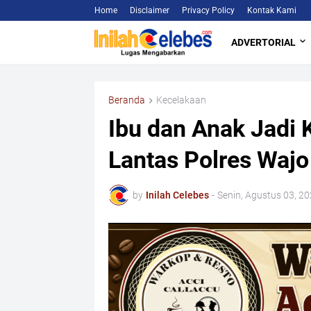
Home
Disclaimer
Privacy Policy
Kontak Kami
ADVERTORIAL
Beranda
Kecelakaan
Ibu dan Anak Jadi K
Lantas Polres Wajo
by
Inilah Celebes
-
Senin, Agustus 03, 2