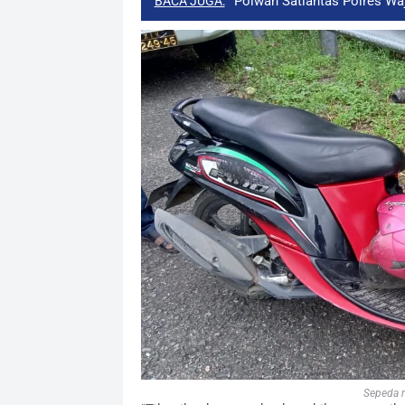
Polwan Satlantas Polres Wa
BACA JUGA:
Sepeda m