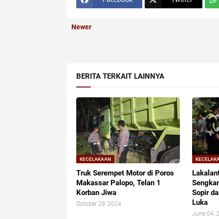
Newer
BERITA TERKAIT LAINNYA
KECELAKAAN
KECELAK
Truk Serempet Motor di Poros
Lakalan
Makassar Palopo, Telan 1
Sengkan
Korban Jiwa
Sopir d
Luka
October 29, 2024
June 04, 