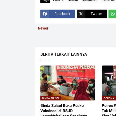
Tags
Corona
Daerah
Kesehatan
Peristiwa
Facebook
Twitter
Newer
BERITA TERKAIT LAINNYA
BINDA SULSEL
CORONA
Binda Sulsel Buka Posko
Polres 
Vaksinasi di RSUD
Tak Mili
Lamaddukelleng Sengkang,
Siap Va