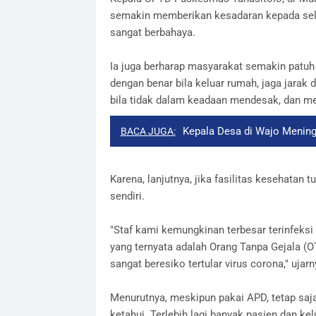
semakin memberikan kesadaran kepada selur
sangat berbahaya.
Ia juga berharap masyarakat semakin patuh
dengan benar bila keluar rumah, jaga jarak 
bila tidak dalam keadaan mendesak, dan m
Kepala Desa di Wajo Meningg
BACA JUGA:
Karena, lanjutnya, jika fasilitas kesehatan 
sendiri.
"Staf kami kemungkinan terbesar terinfek
yang ternyata adalah Orang Tanpa Gejala 
sangat beresiko tertular virus corona," ujarn
Menurutnya, meskipun pakai APD, tetap saja
ketahui. Terlebih lagi banyak pasien dan kel