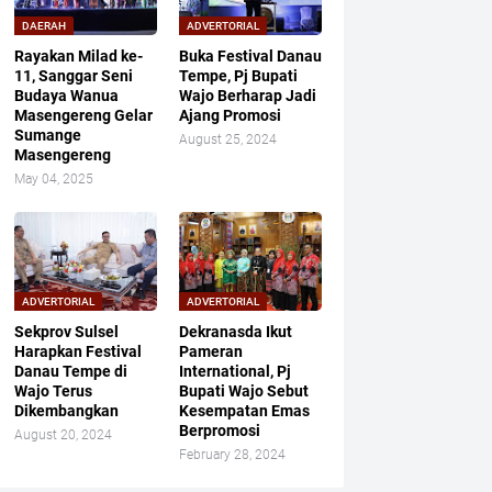
DAERAH
ADVERTORIAL
Rayakan Milad ke-
Buka Festival Danau
11, Sanggar Seni
Tempe, Pj Bupati
Budaya Wanua
Wajo Berharap Jadi
Masengereng Gelar
Ajang Promosi
Sumange
August 25, 2024
Masengereng
May 04, 2025
ADVERTORIAL
ADVERTORIAL
Sekprov Sulsel
Dekranasda Ikut
Harapkan Festival
Pameran
Danau Tempe di
International, Pj
Wajo Terus
Bupati Wajo Sebut
Dikembangkan
Kesempatan Emas
Berpromosi
August 20, 2024
February 28, 2024