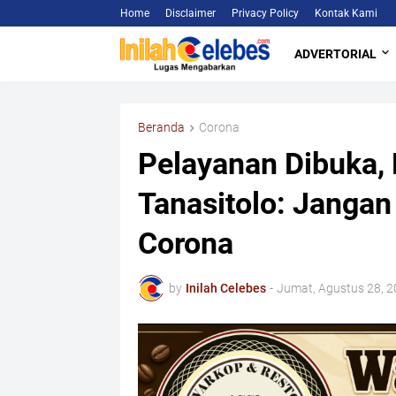
Home
Disclaimer
Privacy Policy
Kontak Kami
ADVERTORIAL
Beranda
Corona
Pelayanan Dibuka,
Tanasitolo: Jangan
Corona
by
Inilah Celebes
-
Jumat, Agustus 28, 