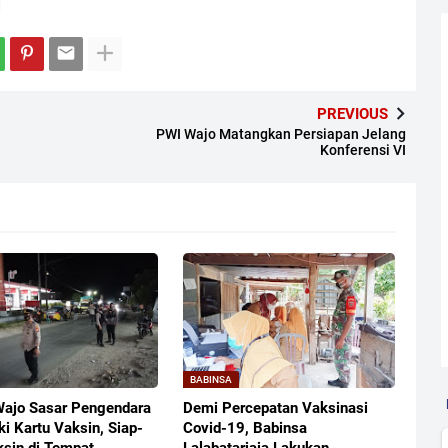
PREVIOUS
PWI Wajo Matangkan Persiapan Jelang
Konferensi VI
BABINSA
Wajo Sasar Pengendara
Demi Percepatan Vaksinasi
ki Kartu Vaksin, Siap-
Covid-19, Babinsa
ksin di Tempat
Lalabatariaja Lakukan