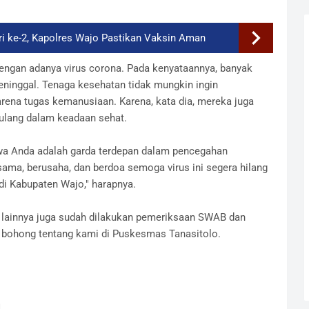
ri ke-2, Kapolres Wajo Pastikan Vaksin Aman
dengan adanya virus corona. Pada kenyataannya, banyak
eninggal. Tenaga kesehatan tidak mungkin ingin
ena tugas kemanusiaan. Karena, kata dia, mereka juga
ulang dalam keadaan sehat.
wa Anda adalah garda terdepan dalam pencegahan
sama, berusaha, dan berdoa semoga virus ini segera hilang
di Kabupaten Wajo," harapnya.
f lainnya juga sudah dilakukan pemeriksaan SWAB dan
ita bohong tentang kami di Puskesmas Tanasitolo.