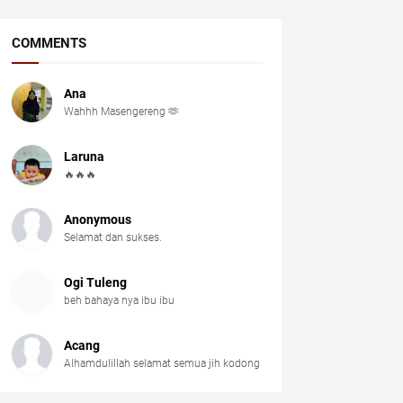
COMMENTS
Ana
Wahhh Masengereng 🫶
Laruna
🔥🔥🔥
Anonymous
Selamat dan sukses.
Ogi Tuleng
beh bahaya nya ibu ibu
Acang
Alhamdulillah selamat semua jih kodong