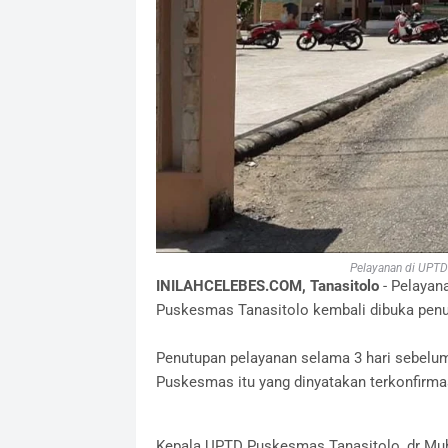
Pelayanan di UPTD
INILAHCELEBES.COM, Tanasitolo
- Pelayan
Puskesmas Tanasitolo kembali dibuka penuh
Penutupan pelayanan selama 3 hari sebelum
Puskesmas itu yang dinyatakan terkonfirmas
Kepala UPTD Puskesmas Tanasitolo, dr Muh