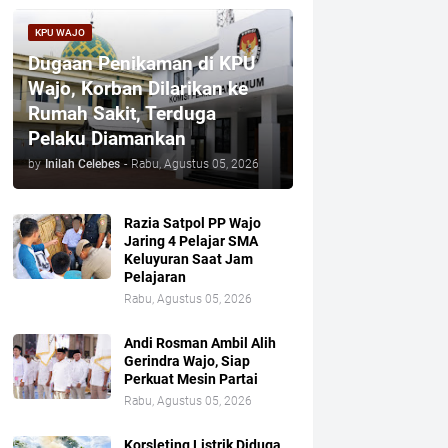
KPU WAJO
Dugaan Penikaman di KPU
Wajo, Korban Dilarikan ke
Rumah Sakit, Terduga
Pelaku Diamankan
by
Inilah Celebes
-
Rabu, Agustus 05, 2026
Razia Satpol PP Wajo
Jaring 4 Pelajar SMA
Keluyuran Saat Jam
Pelajaran
Rabu, Agustus 05, 2026
Andi Rosman Ambil Alih
Gerindra Wajo, Siap
Perkuat Mesin Partai
Rabu, Agustus 05, 2026
Korsleting Listrik Diduga