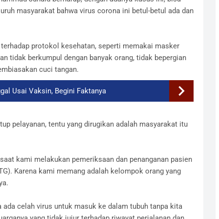
uh masyarakat bahwa virus corona ini betul-betul ada dan
 terhadap protokol kesehatan, seperti memakai masker
dan tidak berkumpul dengan banyak orang, tidak bepergian
embiasakan cuci tangan.
al Usai Vaksin, Begini Faktanya
tutup pelayanan, tentu yang dirugikan adalah masyarakat itu
si saat kami melakukan pemeriksaan dan penanganan pasien
(OTG). Karena kami memang adalah kelompok orang yang
ya.
 ada celah virus untuk masuk ke dalam tubuh tanpa kita
uarganya yang tidak jujur terhadap riwayat perjalanan dan