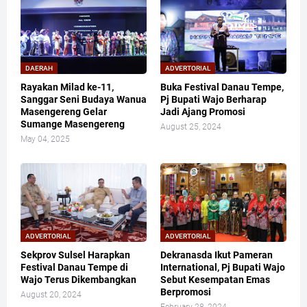
DAERAH
ADVERTORIAL
Rayakan Milad ke-11,
Buka Festival Danau Tempe,
Sanggar Seni Budaya Wanua
Pj Bupati Wajo Berharap
Masengereng Gelar
Jadi Ajang Promosi
Sumange Masengereng
August 25, 2024
May 04, 2025
ADVERTORIAL
ADVERTORIAL
Sekprov Sulsel Harapkan
Dekranasda Ikut Pameran
Festival Danau Tempe di
International, Pj Bupati Wajo
Wajo Terus Dikembangkan
Sebut Kesempatan Emas
Berpromosi
August 20, 2024
February 28, 2024