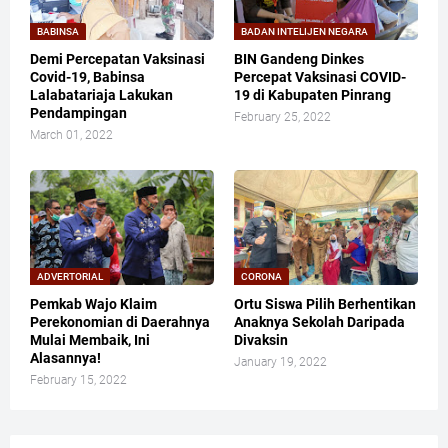
BABINSA
BADAN INTELIJEN NEGARA
Demi Percepatan Vaksinasi
BIN Gandeng Dinkes
Covid-19, Babinsa
Percepat Vaksinasi COVID-
Lalabatariaja Lakukan
19 di Kabupaten Pinrang
Pendampingan
February 25, 2022
March 01, 2022
ADVERTORIAL
CORONA
Pemkab Wajo Klaim
Ortu Siswa Pilih Berhentikan
Perekonomian di Daerahnya
Anaknya Sekolah Daripada
Mulai Membaik, Ini
Divaksin
Alasannya!
January 19, 2022
February 15, 2022