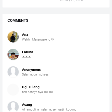
COMMENTS
Ana
Wahhh Masengereng 🫶
Laruna
🔥🔥🔥
Anonymous
Selamat dan sukses.
Ogi Tuleng
beh bahaya nya ibu ibu
Acang
Alhamdulillah selamat semua jih kodong