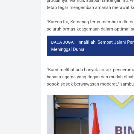
produknya. Namun, apapun tantangan itu, 
tetap tegar mengemban amanah merawat k
“Karena itu, Kemenag terus membuka diri d
seluruh ormas keagamaan dalam optimalisa
Innalillah, Sempat Jalani P
BACA JUGA:
Meninggal Dunia
“Kami melihat ada banyak sosok pencerama
bahasa agama yang ringan dan mudah dipaha
sosok-sosok berwawasan moderat,” sambu