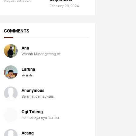
August 20, 2024
February 28, 2024
COMMENTS
Ana
Wahhh Masengereng 🫶
Laruna
🔥🔥🔥
Anonymous
Selamat dan sukses.
Ogi Tuleng
beh bahaya nya ibu ibu
Acang