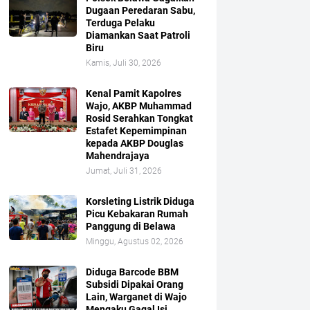
Dugaan Peredaran Sabu,
Terduga Pelaku
Diamankan Saat Patroli
Biru
Kamis, Juli 30, 2026
Kenal Pamit Kapolres
Wajo, AKBP Muhammad
Rosid Serahkan Tongkat
Estafet Kepemimpinan
kepada AKBP Douglas
Mahendrajaya
Jumat, Juli 31, 2026
Korsleting Listrik Diduga
Picu Kebakaran Rumah
Panggung di Belawa
Minggu, Agustus 02, 2026
Diduga Barcode BBM
Subsidi Dipakai Orang
Lain, Warganet di Wajo
Mengaku Gagal Isi