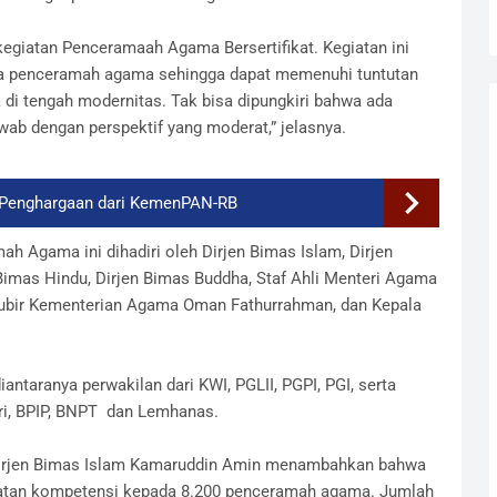
kegiatan Penceramaah Agama Bersertifikat. Kegiatan ini
a penceramah agama sehingga dapat memenuhi tuntutan
i tengah modernitas. Tak bisa dipungkiri bahwa ada
ab dengan perspektif yang moderat,” jelasnya.
 Penghargaan dari KemenPAN-RB
 Agama ini dihadiri oleh Dirjen Bimas Islam, Dirjen
 Bimas Hindu, Dirjen Bimas Buddha, Staf Ahli Menteri Agama
ubir Kementerian Agama Oman Fathurrahman, dan Kepala
iantaranya perwakilan dari KWI, PGLII, PGPI, PGI, serta
lri, BPIP, BNPT dan Lemhanas.
Dirjen Bimas Islam Kamaruddin Amin menambahkan bahwa
uatan kompetensi kepada 8.200 penceramah agama. Jumlah