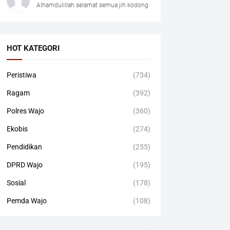
Alhamdulillah selamat semua jih kodong
HOT KATEGORI
Peristiwa
(734)
Ragam
(392)
Polres Wajo
(360)
Ekobis
(274)
Pendidikan
(255)
DPRD Wajo
(195)
Sosial
(178)
Pemda Wajo
(108)