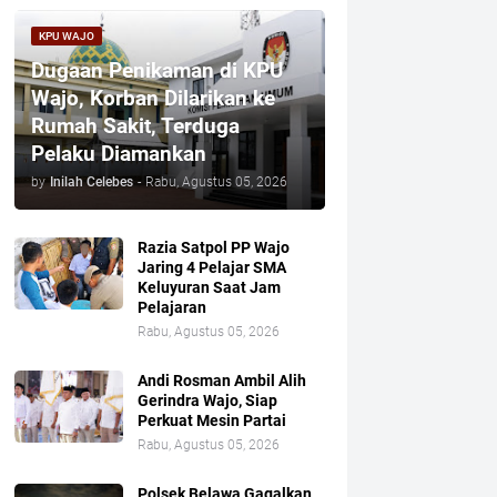
KPU WAJO
Dugaan Penikaman di KPU
Wajo, Korban Dilarikan ke
Rumah Sakit, Terduga
Pelaku Diamankan
by
Inilah Celebes
-
Rabu, Agustus 05, 2026
Razia Satpol PP Wajo
Jaring 4 Pelajar SMA
Keluyuran Saat Jam
Pelajaran
Rabu, Agustus 05, 2026
Andi Rosman Ambil Alih
Gerindra Wajo, Siap
Perkuat Mesin Partai
Rabu, Agustus 05, 2026
Polsek Belawa Gagalkan