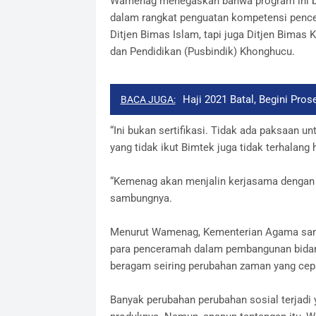
Wamenag menegaskan bahwa program ini buka
dalam rangkat penguatan kompetensi pence
Ditjen Bimas Islam, tapi juga Ditjen Bimas 
dan Pendidikan (Pusbindik) Khonghucu.
Haji 2021 Batal, Begini Pro
BACA JUGA:
“Ini bukan sertifikasi. Tidak ada paksaan un
yang tidak ikut Bimtek juga tidak terhalan
“Kemenag akan menjalin kerjasama dengan 
sambungnya.
Menurut Wamenag, Kementerian Agama sanga
para penceramah dalam pembangunan bidan
beragam seiring perubahan zaman yang cep
Banyak perubahan perubahan sosial terjadi