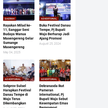
DAERAH
ADVERTORIAL
Rayakan Milad ke-
Buka Festival Danau
11, Sanggar Seni
Tempe, Pj Bupati
Budaya Wanua
Wajo Berharap Jadi
Masengereng Gelar
Ajang Promosi
Sumange
August 25, 2024
Masengereng
May 04, 2025
ADVERTORIAL
ADVERTORIAL
Sekprov Sulsel
Dekranasda Ikut
Harapkan Festival
Pameran
Danau Tempe di
International, Pj
Wajo Terus
Bupati Wajo Sebut
Dikembangkan
Kesempatan Emas
Berpromosi