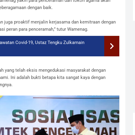
Wamenag yakin para penceramah dan tokoh agama akan
eberagamaan dengan baik.
an juga proaktif menjalin kerjasama dan kemitraan dengan
si peran para penceramah,” tutur Wamenag.
erawatan Covid-19, Ustaz Tengku Zulkarnain
h yang telah eksis mengedukasi masyarakat dengan
mi. Ini adalah bukti betapa kita sangat kaya dengan
ngnya.