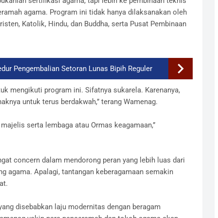
nlah sertifikasi agama, tapi lebih ke pembinaan teknis
ramah agama. Program ini tidak hanya dilaksanakan oleh
Kristen, Katolik, Hindu, dan Buddha, serta Pusat Pembinaan
sedur Pengembalian Setoran Lunas Bipih Reguler
tuk mengikuti program ini. Sifatnya sukarela. Karenanya,
g haknya untuk terus berdakwah,” terang Wamenag.
majelis serta lembaga atau Ormas keagamaan,”
t concern dalam mendorong peran yang lebih luas dari
g agama. Apalagi, tantangan keberagamaan semakin
at.
 yang disebabkan laju modernitas dengan beragam