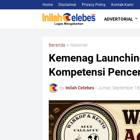
Home
Disclaimer
Privacy Policy
Kontak Kami
ADVERTORIAL
Beranda
Nasional
Kemenag Launchin
Kompetensi Penc
by
Inilah Celebes
-
Jumat, September 18