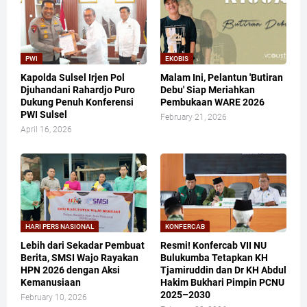
PWI
EKOBIS
Kapolda Sulsel Irjen Pol
Malam Ini, Pelantun 'Butiran
Djuhandani Rahardjo Puro
Debu' Siap Meriahkan
Dukung Penuh Konferensi
Pembukaan WARE 2026
PWI Sulsel
February 21, 2026
April 16, 2026
HARI PERS NASIONAL
KONFERCAB
Lebih dari Sekadar Pembuat
Resmi! Konfercab VII NU
Berita, SMSI Wajo Rayakan
Bulukumba Tetapkan KH
HPN 2026 dengan Aksi
Tjamiruddin dan Dr KH Abdul
Kemanusiaan
Hakim Bukhari Pimpin PCNU
2025–2030
February 10, 2026