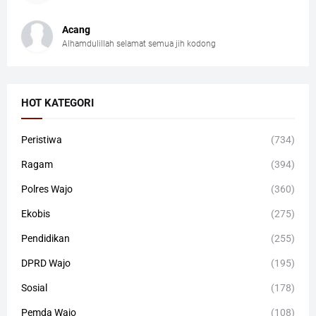
Acang
Alhamdulillah selamat semua jih kodong
HOT KATEGORI
Peristiwa
(734)
Ragam
(394)
Polres Wajo
(360)
Ekobis
(275)
Pendidikan
(255)
DPRD Wajo
(195)
Sosial
(178)
Pemda Wajo
(108)