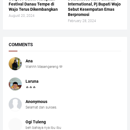
Festival Danau Tempe di
International, Pj Bupati Wajo
Wajo Terus Dikembangkan
Sebut Kesempatan Emas
Berpromosi
August 20, 2024
February 28, 2024
COMMENTS
Ana
Wahhh Masengereng 🫶
Laruna
🔥🔥🔥
Anonymous
Selamat dan sukses.
Ogi Tuleng
beh bahaya nya ibu ibu