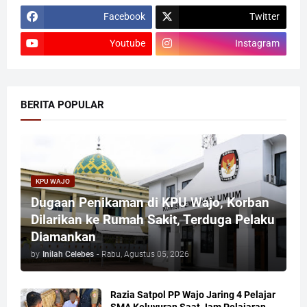
Facebook
Twitter
Youtube
Instagram
BERITA POPULAR
KPU WAJO
Dugaan Penikaman di KPU Wajo, Korban
Dilarikan ke Rumah Sakit, Terduga Pelaku
Diamankan
by
Inilah Celebes
-
Rabu, Agustus 05, 2026
Razia Satpol PP Wajo Jaring 4 Pelajar
SMA Keluyuran Saat Jam Pelajaran