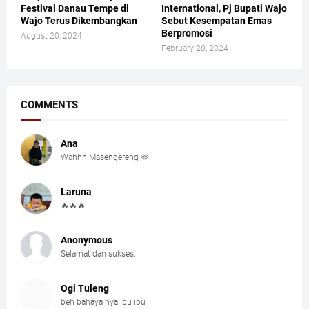
Festival Danau Tempe di
International, Pj Bupati Wajo
Wajo Terus Dikembangkan
Sebut Kesempatan Emas
Berpromosi
August 20, 2024
February 28, 2024
COMMENTS
Ana
Wahhh Masengereng 🫶
Laruna
🔥🔥🔥
Anonymous
Selamat dan sukses.
Ogi Tuleng
beh bahaya nya ibu ibu