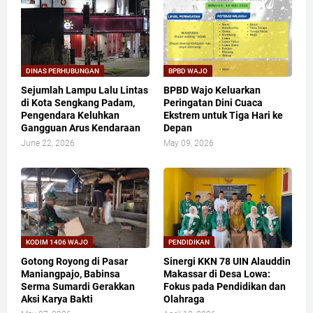
DINAS PERHUBUNGAN
BPBD WAJO
Sejumlah Lampu Lalu Lintas
BPBD Wajo Keluarkan
di Kota Sengkang Padam,
Peringatan Dini Cuaca
Pengendara Keluhkan
Ekstrem untuk Tiga Hari ke
Gangguan Arus Kendaraan
Depan
June 22, 2026
May 09, 2026
KODIM 1406 WAJO
PENDIDIKAN
Gotong Royong di Pasar
Sinergi KKN 78 UIN Alauddin
Maniangpajo, Babinsa
Makassar di Desa Lowa:
Serma Sumardi Gerakkan
Fokus pada Pendidikan dan
Aksi Karya Bakti
Olahraga