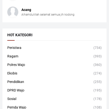
Acang
Alhamdulillah selamat semua jih kodong
HOT KATEGORI
Peristiwa
(734)
Ragam
(393)
Polres Wajo
(360)
Ekobis
(274)
Pendidikan
(255)
DPRD Wajo
(195)
Sosial
(178)
Pemda Wajo
(108)