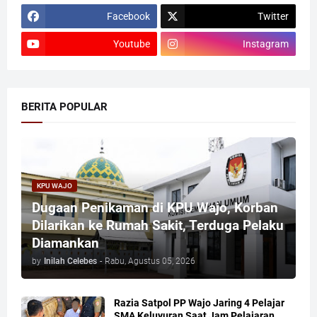
Facebook
Twitter
Youtube
Instagram
BERITA POPULAR
KPU WAJO
Dugaan Penikaman di KPU Wajo, Korban
Dilarikan ke Rumah Sakit, Terduga Pelaku
Diamankan
by
Inilah Celebes
-
Rabu, Agustus 05, 2026
Razia Satpol PP Wajo Jaring 4 Pelajar
SMA Keluyuran Saat Jam Pelajaran