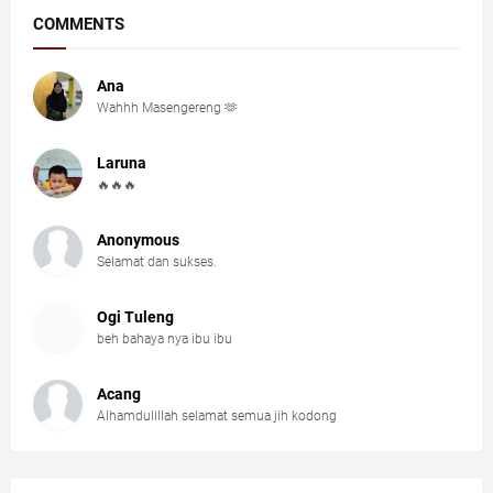
COMMENTS
Ana
Wahhh Masengereng 🫶
Laruna
🔥🔥🔥
Anonymous
Selamat dan sukses.
Ogi Tuleng
beh bahaya nya ibu ibu
Acang
Alhamdulillah selamat semua jih kodong