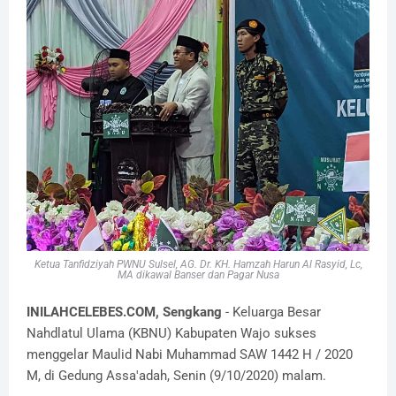
Ketua Tanfidziyah PWNU Sulsel, AG. Dr. KH. Hamzah Harun Al Rasyid, Lc,
MA dikawal Banser dan Pagar Nusa
INILAHCELEBES.COM, Sengkang
- Keluarga Besar
Nahdlatul Ulama (KBNU) Kabupaten Wajo sukses
menggelar Maulid Nabi Muhammad SAW 1442 H / 2020
M, di Gedung Assa'adah, Senin (9/10/2020) malam.