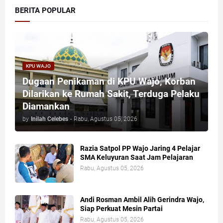
BERITA POPULAR
KPU WAJO
Dugaan Penikaman di KPU Wajo, Korban
Dilarikan ke Rumah Sakit, Terduga Pelaku
Diamankan
by
Inilah Celebes
-
Rabu, Agustus 05, 2026
Razia Satpol PP Wajo Jaring 4 Pelajar
SMA Keluyuran Saat Jam Pelajaran
Rabu, Agustus 05, 2026
Andi Rosman Ambil Alih Gerindra Wajo,
Siap Perkuat Mesin Partai
Rabu, Agustus 05, 2026