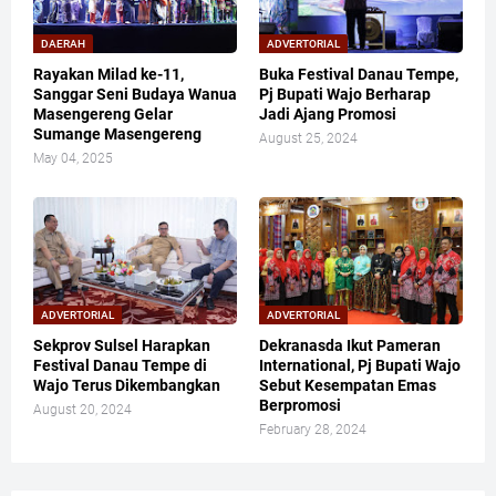
DAERAH
ADVERTORIAL
Rayakan Milad ke-11,
Buka Festival Danau Tempe,
Sanggar Seni Budaya Wanua
Pj Bupati Wajo Berharap
Masengereng Gelar
Jadi Ajang Promosi
Sumange Masengereng
August 25, 2024
May 04, 2025
ADVERTORIAL
ADVERTORIAL
Sekprov Sulsel Harapkan
Dekranasda Ikut Pameran
Festival Danau Tempe di
International, Pj Bupati Wajo
Wajo Terus Dikembangkan
Sebut Kesempatan Emas
Berpromosi
August 20, 2024
February 28, 2024