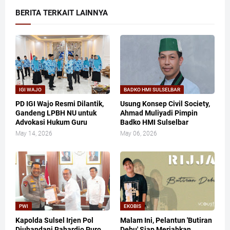
BERITA TERKAIT LAINNYA
IGI WAJO
BADKO HMI SULSELBAR
PD IGI Wajo Resmi Dilantik,
Usung Konsep Civil Society,
Gandeng LPBH NU untuk
Ahmad Muliyadi Pimpin
Advokasi Hukum Guru
Badko HMI Sulselbar
May 14, 2026
May 06, 2026
PWI
EKOBIS
Kapolda Sulsel Irjen Pol
Malam Ini, Pelantun 'Butiran
Djuhandani Rahardjo Puro
Debu' Siap Meriahkan