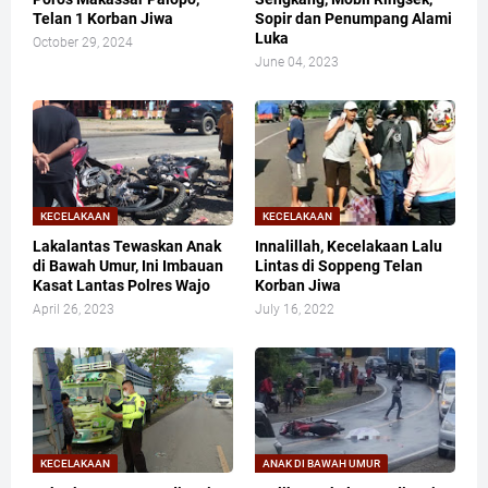
Telan 1 Korban Jiwa
Sopir dan Penumpang Alami
Luka
October 29, 2024
June 04, 2023
KECELAKAAN
KECELAKAAN
Lakalantas Tewaskan Anak
Innalillah, Kecelakaan Lalu
di Bawah Umur, Ini Imbauan
Lintas di Soppeng Telan
Kasat Lantas Polres Wajo
Korban Jiwa
April 26, 2023
July 16, 2022
KECELAKAAN
ANAK DI BAWAH UMUR