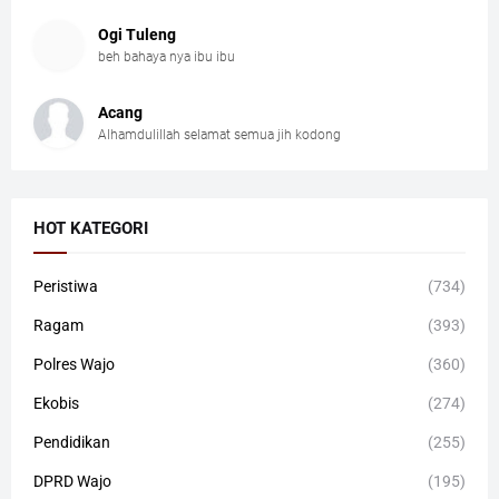
Ogi Tuleng
beh bahaya nya ibu ibu
Acang
Alhamdulillah selamat semua jih kodong
HOT KATEGORI
Peristiwa
(734)
Ragam
(393)
Polres Wajo
(360)
Ekobis
(274)
Pendidikan
(255)
DPRD Wajo
(195)