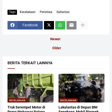
Tags
Kecelakaan
Peristiwa
Satlantas
Facebook
Newer
Older
BERITA TERKAIT LAINNYA
KECELAKAAN
KECELAKAAN
Truk Serempet Motor di
Lakalantas di Depan BNI
Poros Makassar Palopo,
Sengkang, Mobil Ringsek,