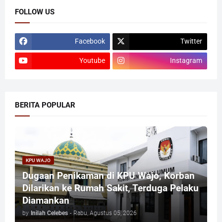
FOLLOW US
Facebook
Twitter
Youtube
Instagram
BERITA POPULAR
KPU WAJO
Dugaan Penikaman di KPU Wajo, Korban
Dilarikan ke Rumah Sakit, Terduga Pelaku
Diamankan
by
Inilah Celebes
-
Rabu, Agustus 05, 2026