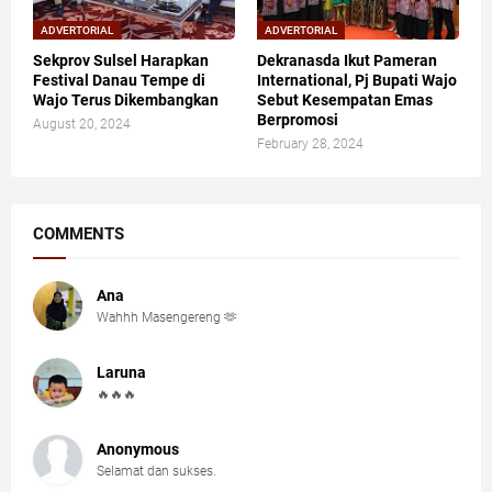
ADVERTORIAL
ADVERTORIAL
Sekprov Sulsel Harapkan
Dekranasda Ikut Pameran
Festival Danau Tempe di
International, Pj Bupati Wajo
Wajo Terus Dikembangkan
Sebut Kesempatan Emas
Berpromosi
August 20, 2024
February 28, 2024
COMMENTS
Ana
Wahhh Masengereng 🫶
Laruna
🔥🔥🔥
Anonymous
Selamat dan sukses.