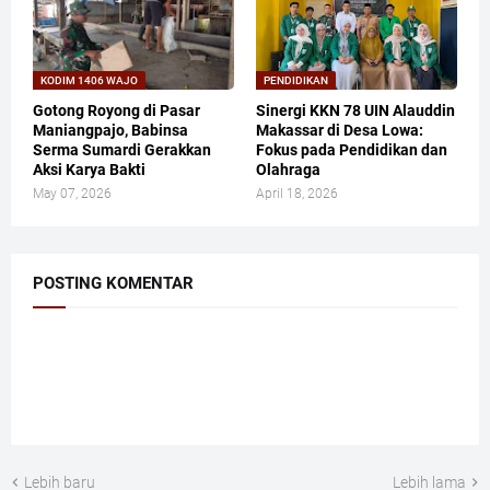
KODIM 1406 WAJO
PENDIDIKAN
Gotong Royong di Pasar
Sinergi KKN 78 UIN Alauddin
Maniangpajo, Babinsa
Makassar di Desa Lowa:
Serma Sumardi Gerakkan
Fokus pada Pendidikan dan
Aksi Karya Bakti
Olahraga
May 07, 2026
April 18, 2026
POSTING KOMENTAR
Lebih baru
Lebih lama