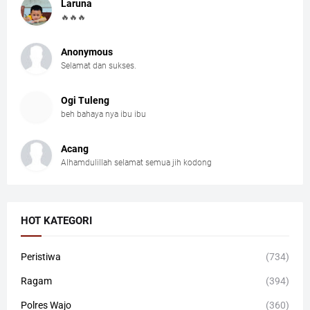
Laruna
🔥🔥🔥
Anonymous
Selamat dan sukses.
Ogi Tuleng
beh bahaya nya ibu ibu
Acang
Alhamdulillah selamat semua jih kodong
HOT KATEGORI
Peristiwa
(734)
Ragam
(394)
Polres Wajo
(360)