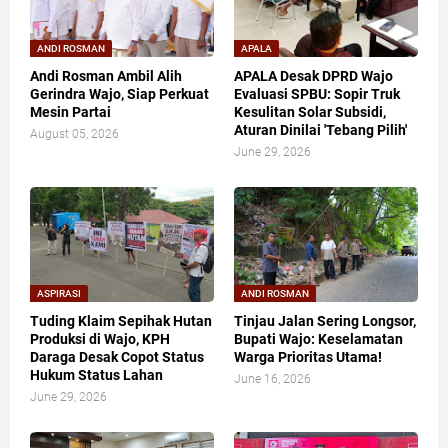
ANDI ROSMAN
APALA
Andi Rosman Ambil Alih
APALA Desak DPRD Wajo
Gerindra Wajo, Siap Perkuat
Evaluasi SPBU: Sopir Truk
Mesin Partai
Kesulitan Solar Subsidi,
Aturan Dinilai 'Tebang Pilih'
August 05, 2026
June 29, 2026
ASPIRASI
ANDI ROSMAN
Tuding Klaim Sepihak Hutan
Tinjau Jalan Sering Longsor,
Produksi di Wajo, KPH
Bupati Wajo: Keselamatan
Daraga Desak Copot Status
Warga Prioritas Utama!
Hukum Status Lahan
June 16, 2026
June 29, 2026