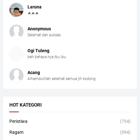
Laruna
🔥🔥🔥
Anonymous
Selamat dan sukses.
Ogi Tuleng
beh bahaya nya ibu ibu
Acang
Alhamdulillah selamat semua jih kodong
HOT KATEGORI
Peristiwa
(734)
Ragam
(394)