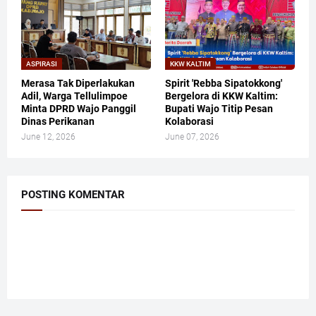
ASPIRASI
KKW KALTIM
Merasa Tak Diperlakukan
​Spirit 'Rebba Sipatokkong'
Adil, Warga Tellulimpoe
Bergelora di KKW Kaltim:
Minta DPRD Wajo Panggil
Bupati Wajo Titip Pesan
Dinas Perikanan
Kolaborasi
June 12, 2026
June 07, 2026
POSTING KOMENTAR