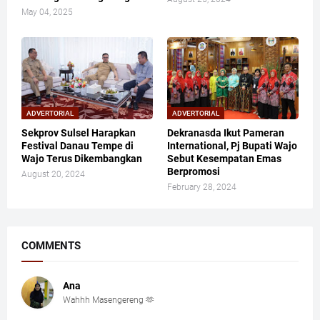
May 04, 2025
ADVERTORIAL
ADVERTORIAL
Sekprov Sulsel Harapkan
Dekranasda Ikut Pameran
Festival Danau Tempe di
International, Pj Bupati Wajo
Wajo Terus Dikembangkan
Sebut Kesempatan Emas
Berpromosi
August 20, 2024
February 28, 2024
COMMENTS
Ana
Wahhh Masengereng 🫶