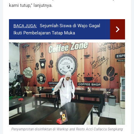
kami tutup," lanjutnya.
Sejumlah Siswa di Wajo Gagal
BACA JUGA:
Ikuti Pembelajaran Tatap Muka
Penyemprotan disinfektan di Warkop and Resto Acci Callaccu Sengkang