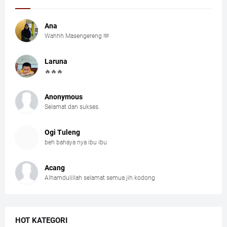
Ana
Wahhh Masengereng 🫶
Laruna
🔥🔥🔥
Anonymous
Selamat dan sukses.
Ogi Tuleng
beh bahaya nya ibu ibu
Acang
Alhamdulillah selamat semua jih kodong
HOT KATEGORI