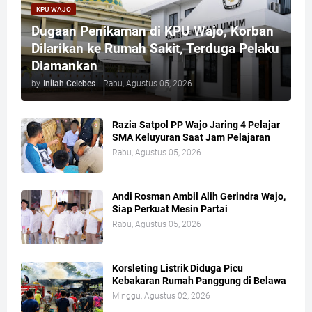
KPU WAJO
Dugaan Penikaman di KPU Wajo, Korban
Dilarikan ke Rumah Sakit, Terduga Pelaku
Diamankan
by
Inilah Celebes
-
Rabu, Agustus 05, 2026
Razia Satpol PP Wajo Jaring 4 Pelajar
SMA Keluyuran Saat Jam Pelajaran
Rabu, Agustus 05, 2026
Andi Rosman Ambil Alih Gerindra Wajo,
Siap Perkuat Mesin Partai
Rabu, Agustus 05, 2026
Korsleting Listrik Diduga Picu
Kebakaran Rumah Panggung di Belawa
Minggu, Agustus 02, 2026