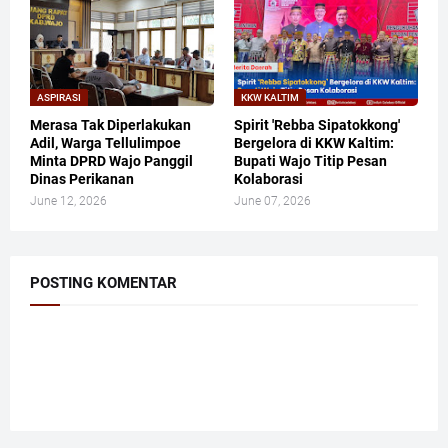
ASPIRASI
KKW KALTIM
Merasa Tak Diperlakukan
​Spirit 'Rebba Sipatokkong'
Adil, Warga Tellulimpoe
Bergelora di KKW Kaltim:
Minta DPRD Wajo Panggil
Bupati Wajo Titip Pesan
Dinas Perikanan
Kolaborasi
June 12, 2026
June 07, 2026
POSTING KOMENTAR