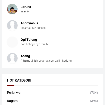
Laruna
🔥🔥🔥
Anonymous
Selamat dan sukses.
Ogi Tuleng
beh bahaya nya ibu ibu
Acang
Alhamdulillah selamat semua jih kodong
HOT KATEGORI
Peristiwa
(734)
Ragam
(394)