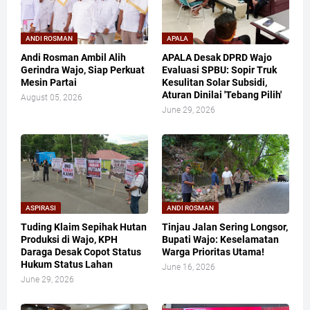
ANDI ROSMAN
APALA
Andi Rosman Ambil Alih
APALA Desak DPRD Wajo
Gerindra Wajo, Siap Perkuat
Evaluasi SPBU: Sopir Truk
Mesin Partai
Kesulitan Solar Subsidi,
Aturan Dinilai 'Tebang Pilih'
August 05, 2026
June 29, 2026
ASPIRASI
ANDI ROSMAN
Tuding Klaim Sepihak Hutan
Tinjau Jalan Sering Longsor,
Produksi di Wajo, KPH
Bupati Wajo: Keselamatan
Daraga Desak Copot Status
Warga Prioritas Utama!
Hukum Status Lahan
June 16, 2026
June 29, 2026