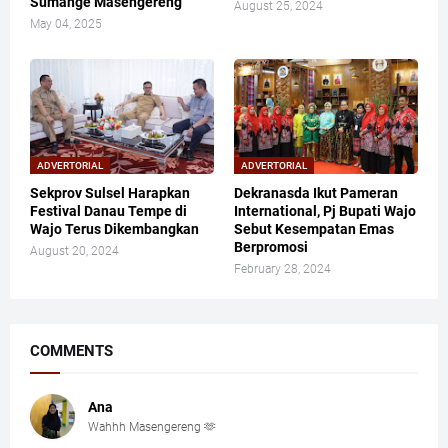
Sumange Masengereng
August 25, 2024
May 04, 2025
ADVERTORIAL
ADVERTORIAL
Sekprov Sulsel Harapkan
Dekranasda Ikut Pameran
Festival Danau Tempe di
International, Pj Bupati Wajo
Wajo Terus Dikembangkan
Sebut Kesempatan Emas
Berpromosi
August 20, 2024
February 28, 2024
COMMENTS
Ana
Wahhh Masengereng 🫶