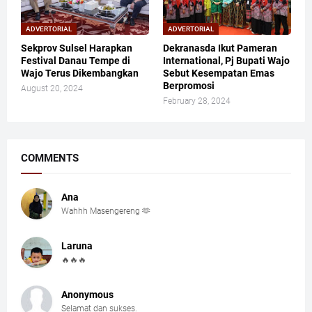
ADVERTORIAL
ADVERTORIAL
Sekprov Sulsel Harapkan
Dekranasda Ikut Pameran
Festival Danau Tempe di
International, Pj Bupati Wajo
Wajo Terus Dikembangkan
Sebut Kesempatan Emas
Berpromosi
August 20, 2024
February 28, 2024
COMMENTS
Ana
Wahhh Masengereng 🫶
Laruna
🔥🔥🔥
Anonymous
Selamat dan sukses.