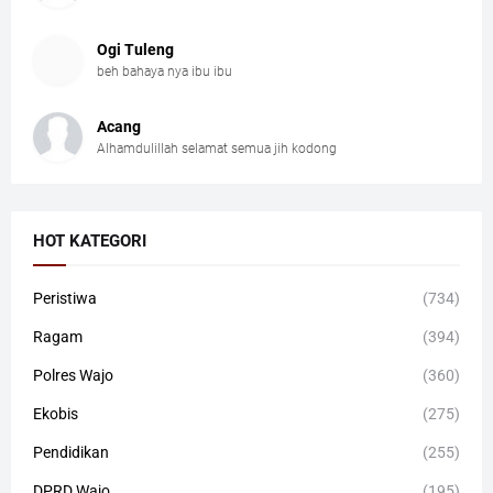
Ogi Tuleng
beh bahaya nya ibu ibu
Acang
Alhamdulillah selamat semua jih kodong
HOT KATEGORI
Peristiwa
(734)
Ragam
(394)
Polres Wajo
(360)
Ekobis
(275)
Pendidikan
(255)
DPRD Wajo
(195)