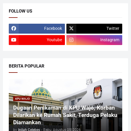
FOLLOW US
Facebook
Twitter
Youtube
Instagram
BERITA POPULAR
KPU WAJO
Dugaan Penikaman di KPU Wajo, Korban
Dilarikan ke Rumah Sakit, Terduga Pelaku
Diamankan
by
Inilah Celebes
-
Rabu, Agustus 05, 2026