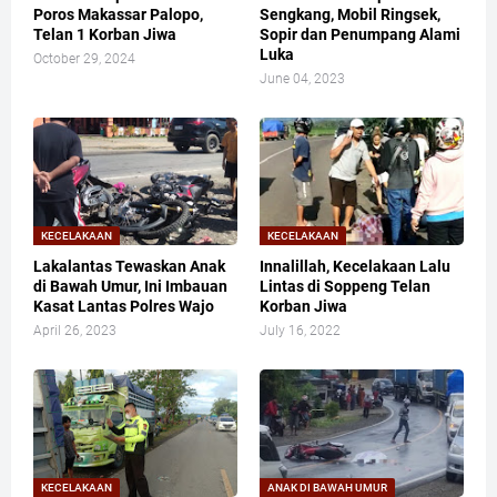
Poros Makassar Palopo,
Sengkang, Mobil Ringsek,
Telan 1 Korban Jiwa
Sopir dan Penumpang Alami
Luka
October 29, 2024
June 04, 2023
KECELAKAAN
KECELAKAAN
Lakalantas Tewaskan Anak
Innalillah, Kecelakaan Lalu
di Bawah Umur, Ini Imbauan
Lintas di Soppeng Telan
Kasat Lantas Polres Wajo
Korban Jiwa
April 26, 2023
July 16, 2022
KECELAKAAN
ANAK DI BAWAH UMUR